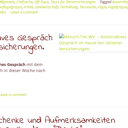
Folgen”
Allgemein
,
Chefsache
,
Off-Topic
,
Tipps für Tierversicherungen
Tagged
Bauernhö
Geflügelgrippe
,
H5N8
,
Landwirtschaft
,
Tierhaltung
,
Tierseuche
,
Vögel
,
Vogelgrippe
iebe
Leave a comment
tives Gespräch
sicherungen.
ches Gespräch
mit dem
ich in dieser Woche nach
nsch.Tier.Wir.
struktives
präch
Leave a comment
use
chenke und Aufmerksamkeiten
zener
sicherungen.”