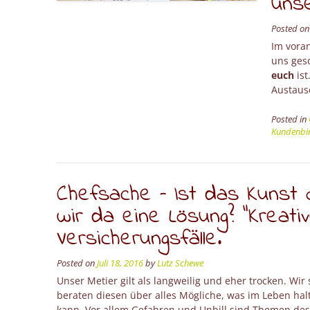
uns
Posted o
Im voran
uns ges
euch
ist
Austaus
Posted in
Kundenbi
Chefsache – Ist das Kunst 
wir da eine Lösung? “Kreativ
Versicherungsfälle.
Posted on
Juli 18, 2016
by
Lutz Schewe
Unser Metier gilt als langweilig und eher trocken. W
beraten diesen über alles Mögliche, was im Leben hal
kann. Vor allem Gefahren und Unbill sind Themen des