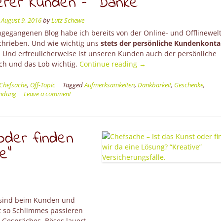
erer Kunden – “Danke”
n
August 9, 2016
by
Lutz Schewe
gegangenen Blog habe ich bereits von der Online- und Offlinewelt
chrieben. Und wie wichtig uns
stets der persönliche Kundenkonta
. Und erfreulicherweise ist unseren Kunden auch der persönliche
“Geschenke
ch und das Lob wichtig.
Continue reading
→
und
Aufmerksamkeiten
Chefsache
,
Off-Topic
Tagged
Aufmerksamkeiten
,
Dankbarkeit
,
Geschenke
,
ndung
Leave a comment
unserer
Kunden
–
“Danke””
oder finden
e”
ir sind beim Kunden und
t so Schlimmes passieren
 Gespräches, Böses lauert