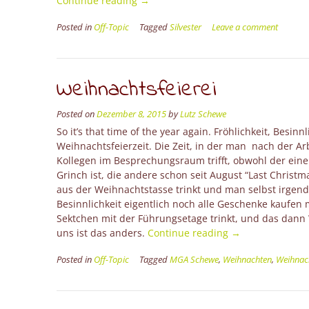
Continue reading
→
same
Posted in
Off-Topic
Tagged
Silvester
Leave a comment
procedure
as
every
year,
Weihnachtsfeierei
James!”
Posted on
Dezember 8, 2015
by
Lutz Schewe
So it’s that time of the year again. Fröhlichkeit, Besinn
Weihnachtsfeierzeit. Die Zeit, in der man nach der Ar
Kollegen im Besprechungsraum trifft, obwohl der eine
Grinch ist, die andere schon seit August “Last Chris
aus der Weihnachtstasse trinkt und man selbst irgen
Besinnlichkeit eigentlich noch alle Geschenke kaufen 
Sektchen mit der Führungsetage trinkt, und das dann 
“Weihnachtsfeier
uns ist das anders.
Continue reading
→
Posted in
Off-Topic
Tagged
MGA Schewe
,
Weihnachten
,
Weihnach