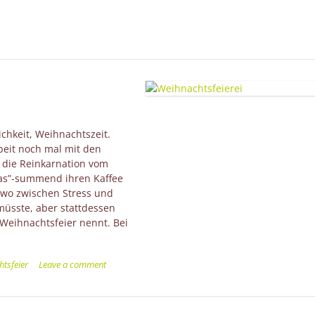
lichkeit, Weihnachtszeit.
beit noch mal mit den
 die Reinkarnation vom
tmas”-summend ihren Kaffee
dwo zwischen Stress und
müsste, aber stattdessen
Weihnachtsfeier nennt. Bei
ei”
tsfeier
Leave a comment