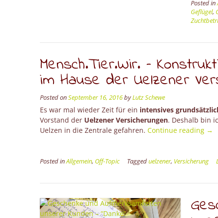
Posted in
Geflügel
,
Zuchtbetr
Mensch.Tier.Wir. – Konstruk
im Hause der Uelzener Ver
Posted on
September 16, 2016
by
Lutz Schewe
Es war mal wieder Zeit für ein
intensives grundsätzli
Vorstand der
Uelzener Versicherungen
. Deshalb bin 
“Me
Uelzen in die Zentrale gefahren.
Continue reading
→
–
Kon
Ges
Posted in
Allgemein
,
Off-Topic
Tagged
uelzener
,
Versicherung
im
Ha
der
Ges
Uel
Ver