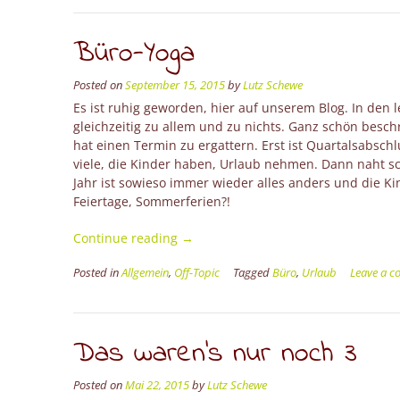
Büro-Yoga
Posted on
September 15, 2015
by
Lutz Schewe
Es ist ruhig geworden, hier auf unserem Blog. In de
gleichzeitig zu allem und zu nichts. Ganz schön besch
hat einen Termin zu ergattern. Erst ist Quartalsabsch
viele, die Kinder haben, Urlaub nehmen. Dann naht s
Jahr ist sowieso immer wieder alles anders und die K
Feiertage, Sommerferien?!
“Büro-
Continue reading
→
Yoga”
Posted in
Allgemein
,
Off-Topic
Tagged
Büro
,
Urlaub
Leave a 
Das waren’s nur noch 3
Posted on
Mai 22, 2015
by
Lutz Schewe