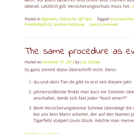
überall. Letztlich gilt: Versicherungsschutz muss her.
Posted in
Allgemein
,
Chefsache
,
Off-Topic
Tagged
Kreuzworträts
Privathaftpflicht
,
Sachbeschädigung
Leave a comment
The same procedure as ev
Posted on
Dezember 31, 2015
by
Lutz Schewe
So ganz stimmt diese Überschrift nicht. Denn:
du-und-dein-Tier.de gibt es erst seit diesem Jahr.
Jahresrückblicke findet man kurz vor Silvester
anschaltet, denkt sich fast jeder “Noch einer?!”
Beim Versicherungskontor Schewe überwiegt die An
bei uns kein Mann arbeitet, der auf den Namen 
Tigerfells stolpert (zum Glück, möchte man meine
“The