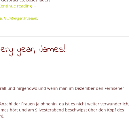
“Chefsache
Continue reading
→
–
Ist
el
,
Nürnberger Museum
,
das
Kunst
oder
finden
ery year, James!
wir
da
eine
Lösung?
“Kreative”
Versicherungsfälle.”
 überall und nirgendwo und wenn man im Dezember den Fernseher
zahl der Frauen ja ohnehin, da ist es nicht weiter verwunderlich
James hört und am Silvesterabend beschwipst über den Kopf des
n).