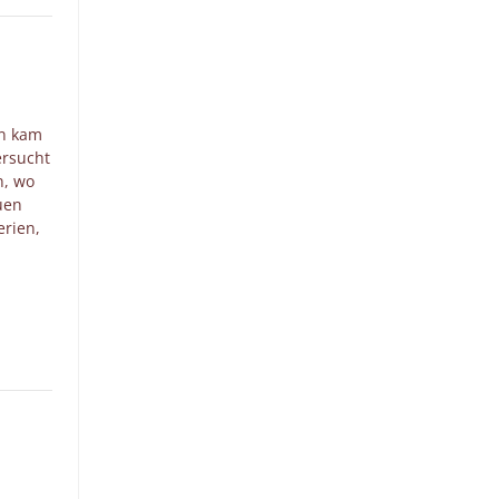
an kam
ersucht
n, wo
uen
erien,