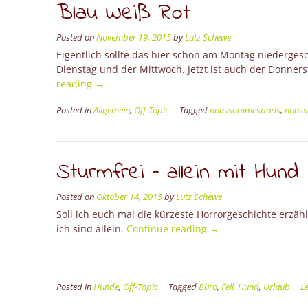
Blau Weiß Rot
Posted on
November 19, 2015
by
Lutz Schewe
Eigentlich sollte das hier schon am Montag niederge
Dienstag und der Mittwoch. Jetzt ist auch der Donners
“Blau
reading
→
Weiß
Posted in
Allgemein
,
Off-Topic
Tagged
noussommesparis
,
nous
Rot”
Sturmfrei – allein mit Hund
Posted on
Oktober 14, 2015
by
Lutz Schewe
Soll ich euch mal die kürzeste Horrorgeschichte erzäh
“Sturmfrei
ich sind allein.
Continue reading
→
–
allein
mit
Hund”
Posted in
Hunde
,
Off-Topic
Tagged
Büro
,
Fell
,
Hund
,
Urlaub
L