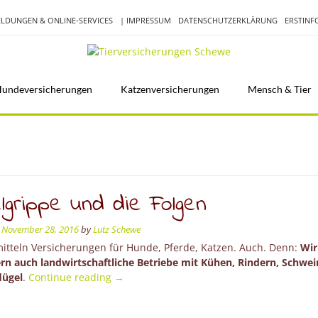
LDUNGEN & ONLINE-SERVICES
| IMPRESSUM
DATENSCHUTZERKLÄRUNG
ERSTIN
undeversicherungen
Katzenversicherungen
Mensch & Tier
lgrippe und die Folgen
n
November 28, 2016
by
Lutz Schewe
mitteln Versicherungen für Hunde, Pferde, Katzen. Auch. Denn:
Wir
ern auch landwirtschaftliche Betriebe mit Kühen, Rindern, Schwe
“Vogelgrippe
lügel
.
Continue reading
→
und
die