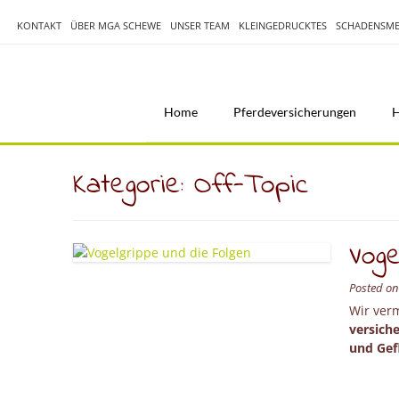
Skip
to
KONTAKT
ÜBER MGA SCHEWE
UNSER TEAM
KLEINGEDRUCKTES
SCHADENSME
content
Home
Pferdeversicherungen
H
Kategorie:
Off-Topic
Voge
Posted o
Wir ver
versich
und Gef