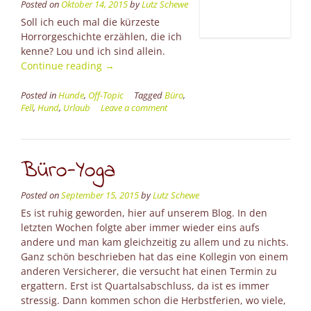
Posted on
Oktober 14, 2015
by
Lutz Schewe
Soll ich euch mal die kürzeste
Horrorgeschichte erzählen, die ich
kenne? Lou und ich sind allein.
“Sturmfrei
Continue reading
→
–
allein
Posted in
Hunde
,
Off-Topic
Tagged
Büro
,
Fell
,
Hund
,
Urlaub
Leave a comment
mit
Hund”
Büro-Yoga
Posted on
September 15, 2015
by
Lutz Schewe
Es ist ruhig geworden, hier auf unserem Blog. In den
letzten Wochen folgte aber immer wieder eins aufs
andere und man kam gleichzeitig zu allem und zu nichts.
Ganz schön beschrieben hat das eine Kollegin von einem
anderen Versicherer, die versucht hat einen Termin zu
ergattern. Erst ist Quartalsabschluss, da ist es immer
stressig. Dann kommen schon die Herbstferien, wo viele,