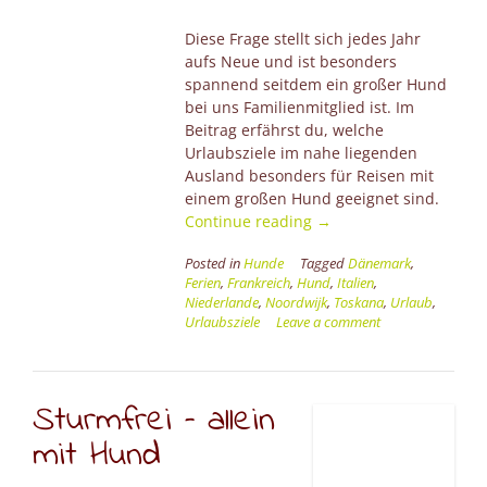
Diese Frage stellt sich jedes Jahr
aufs Neue und ist besonders
spannend seitdem ein großer Hund
bei uns Familienmitglied ist. Im
Beitrag erfährst du, welche
Urlaubsziele im nahe liegenden
Ausland besonders für Reisen mit
einem großen Hund geeignet sind.
“Urlaub
Continue reading
→
mit
Posted in
Hunde
Tagged
Dänemark
,
dem
Ferien
,
Frankreich
,
Hund
,
Italien
,
großen
Niederlande
,
Noordwijk
,
Toskana
,
Urlaub
,
Hund”
Urlaubsziele
Leave a comment
Sturmfrei – allein
mit Hund