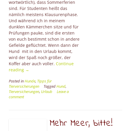
wortwörtlich), dass Sommerferien
sind. Für Studenten heißt das
nämlich meistens Klausurenphase.
Und während ich in meinem
dunklen Kämmerchen sitze und für
Prüfungen pauke, sind die ersten
von euch bestimmt schon in andere
Gefielde geflüchtet. Wenn dann der
Hund mit in den Urlaub kommt,
wird der Spaß noch größer, der
Koffer aber auch voller.
Continue
“Tierisch
reading
→
viel
Posted in
Hunde
,
Tipps für
Urlaub
Tierversicherungen
Tagged
Hund
,
–
Tierversicherungen
,
Urlaub
Leave a
Checkliste
comment
für
den
Urlaub
mit
Mehr Meer, bitte!
dem
Hund”