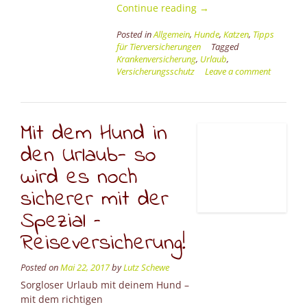
“Kleiner
Continue reading
→
Biss
Posted in
Allgemein
,
Hunde
,
Katzen
,
Tipps
mit
für Tierversicherungen
Tagged
großer
Krankenversicherung
,
Urlaub
,
Wirkung
Versicherungsschutz
Leave a comment
und
leider
fast
immer
Mit dem Hund in
sehr
den Urlaub- so
gefährlich
für
wird es noch
dich”
sicherer mit der
Spezial –
Reiseversicherung!
Posted on
Mai 22, 2017
by
Lutz Schewe
Sorgloser Urlaub mit deinem Hund –
mit dem richtigen