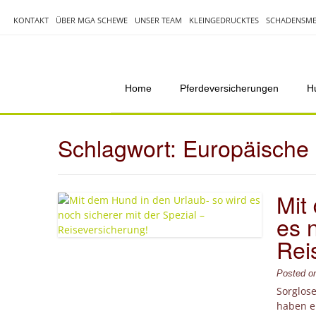
Skip
to
KONTAKT
ÜBER MGA SCHEWE
UNSER TEAM
KLEINGEDRUCKTES
SCHADENSME
content
Home
Pferdeversicherungen
H
Schlagwort:
Europäische 
Mit
es 
Rei
Posted 
Sorglos
haben e