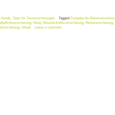
n
Hunde
,
Tipps für Tierversicherungen
Tagged
Europäische Reiseversicheru
ftpflichtversicherung
,
Hund
,
Reiserücktrittsversicherung
,
Reiseversicherung
,
 Versicherung
,
Urlaub
Leave a comment