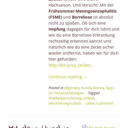
Hochsaison. Und Vorsicht: Mit der
Frühsommer-Meningoenzephalitis
(FSME)
und
Borreliose
ist absolut
nicht zu spaßen. Ob sich eine
Impfung
dagegen für dich lohnt und
wie du eine Borreliose-Erkrankung
rechtzeitig erkennen kannst und
natürlich wie du eine Zecke sicher
wieder entfernst, haben wir für dich
hier gefunden:
http://bit.ly/sp_zecken
.
“Kleiner
Continue reading
→
Biss
Posted in
Allgemein
,
Hunde
,
Katzen
,
Tipps
mit
für Tierversicherungen
Tagged
großer
Krankenversicherung
,
Urlaub
,
Wirkung
Versicherungsschutz
Leave a comment
und
leider
fast
immer