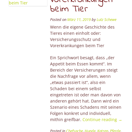
beim Tier
Posted on
März 11, 2019
by
Lutz Schewe
Wenn die eigene Geschichte des
Tieres einen einholt oder:
Versicherungsschutz und
Vorerkrankungen beim Tier
Ein Sprichwort besagt, dass „der
Appetit beim Essen kommt“. Im
Bereich der Versicherungen steigt
die Nachfrage vor allem, wenn
„etwas passiert ist“, also ein
Schaden bei einem selbst
eingetreten ist oder man davon von
anderen gehört hat. Dann wird ein
Szenario eines Schadens mit seinen
Folgen konkret und individuell,
“Versi
mithin greifbar.
Continue reading
→
und
Posted in
Chefsache
,
Hunde
,
Katzen
,
Pferde
,
Vorerk