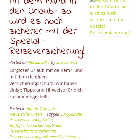
Mit dem Hund in
sehr
den Urlaub- so
gefährlich
für
wird es noch
dich”
sicherer mit der
Spezial –
Reiseversicherung!
Posted on
Mai 22, 2017
by
Lutz Schewe
Sorgloser Urlaub mit deinem Hund –
mit dem richtigen
Versicherungsschutz. Wir haben
einige Tipps und Hinweise für dich
zusammengestellt.
Posted in
Hunde
,
Tipps für
Tierversicherungen
Tagged
Europäische
Reiseversicherung
,
Ferien
,
Haftpflichtversicherung
,
Hund
,
Reiserücktrittsversicherung
,
Reiseversicherung
,
Uelzener Versicherung
,