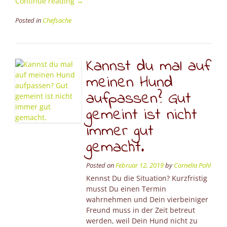
“Schulzeit
Continue reading
→
zu
Posted in
Chefsache
Ende?
Lernen
beendet?
Nicht
Kannst du mal auf
bei
uns:
meinen Hund
Fortbildung
aufpassen? Gut
in
den
gemeint ist nicht
Agenturen
immer gut
der
Schewe
gemacht.
Versicherungen”
Posted on
Februar 12, 2019
by
Cornelia Pohl
Kennst Du die Situation? Kurzfristig
musst Du einen Termin
wahrnehmen und Dein vierbeiniger
Freund muss in der Zeit betreut
werden, weil Dein Hund nicht zu