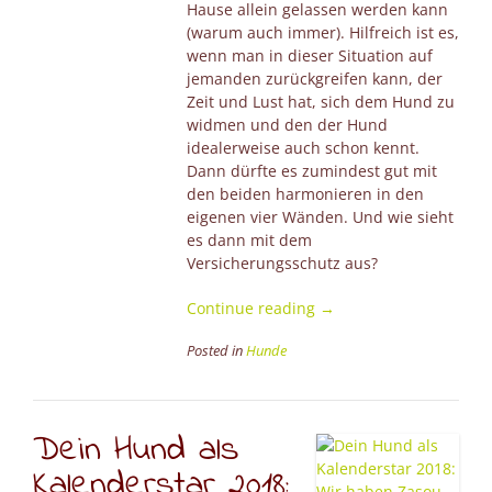
Hause allein gelassen werden kann
(warum auch immer). Hilfreich ist es,
wenn man in dieser Situation auf
jemanden zurückgreifen kann, der
Zeit und Lust hat, sich dem Hund zu
widmen und den der Hund
idealerweise auch schon kennt.
Dann dürfte es zumindest gut mit
den beiden harmonieren in den
eigenen vier Wänden. Und wie sieht
es dann mit dem
Versicherungsschutz aus?
“Kannst
Continue reading
→
du
Posted in
Hunde
mal
auf
meinen
Hund
Dein Hund als
aufpassen?
Gut
Kalenderstar 2018:
gemeint