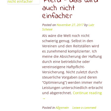
Pferd – das wird
auch nicht
einfacher
Posted on
November 27, 2017
by
Lutz
Schewe
Als wäre die Welt noch nicht
schwierig genug. Selbst in den
Vereinen und den Reitställen wird
es zunehmend komplizierter. Ich
meine die Absicherung der Haftung
durch eine betriebliche oder
vereinseigene Haftpflicht-
Versicherung. Nicht zuletzt durch
steuerliche Vorgaben (und deren
“Optimierung”) werden immer mehr
Leistungen unterschiedlich erbracht
“Vere
und abgerechnet.
Continue reading
Betre
→
Reitb
Posted in
Allgemein
Leave a comment
Einsta