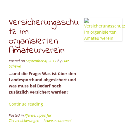
mit
Pferd
–
Versicherungsschu
das
wird
tz im
auch
organisierten
nicht
einfa
Amateurverein
Posted on
September 4, 2017
by
Lutz
Schewe
…und die Frage: Was ist über den
Landesportbund abgesichert und
was muss bei Bedarf noch
zusätzlich versichert werden?
“Versicherungsschutz
Continue reading
→
im
Posted in
Pferde
,
Tipps für
organisierten
Tierversicherungen
Leave a comment
Amateurverein”