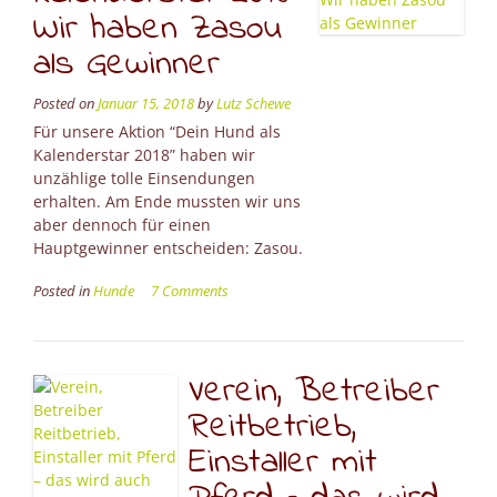
Wir haben Zasou
ist
nicht
als Gewinner
immer
gut
Posted on
Januar 15, 2018
by
Lutz Schewe
gemacht.”
Für unsere Aktion “Dein Hund als
Kalenderstar 2018” haben wir
unzählige tolle Einsendungen
erhalten. Am Ende mussten wir uns
aber dennoch für einen
Hauptgewinner entscheiden: Zasou.
Posted in
Hunde
7 Comments
Verein, Betreiber
Reitbetrieb,
Einstaller mit