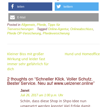
teilen
twittern
E-Mail
Posted in
Allgemein
,
Pferde
,
Tipps für
Tierversicherungen
Tagged
Online-Agentur
,
Onlineabschluss
,
Pferde OP-Versicherung
,
Pferdeversicherung
Post
Kleiner Biss mit großer
Hund und Homeoffice
navigation
Wirkung und leider fast
immer sehr gefährlich für
dich
2 thoughts on “
Schneller Klick. Voller Schutz.
Bester Service. Neu auf www.uelzener.online
”
Janet
Juli 26, 2017 um 1:00 p.m. Uhr
Schön, dass diese Shop in Shpo Idee nun
umgesetzt werden konnte! Viel Erfolg damit.