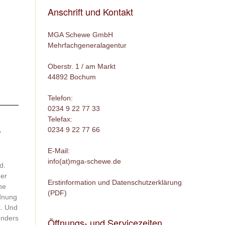
Anschrift und Kontakt
MGA Schewe GmbH
Mehrfachgeneralagentur
Oberstr. 1 / am Markt
44892 Bochum
Telefon:
0234 9 22 77 33
Telefax:
-
0234 9 22 77 66
E-Mail:
info(at)mga-schewe.de
d.
er
Erstinformation und Datenschutzerklärung
he
(PDF)
rdnung
k. Und
onders
Öffnungs- und Servicezeiten