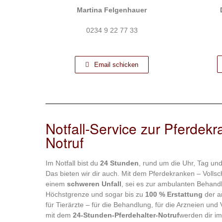
Martina
Felgenhauer
0234 9 22 77 33
Email schicken
Notfall-Service zur Pferdek
Notruf
Im Notfall bist du
24 Stunden
, rund um die Uhr, Tag un
Das bieten wir dir auch. Mit dem Pferdekranken – Volls
einem
schweren Unfall
, sei es zur ambulanten Behandlu
Höchstgrenze und sogar bis zu
100 % Erstattung
der a
für Tierärzte – für die Behandlung, für die Arzneien und
mit dem
24-Stunden-Pferdehalter-Notruf
werden dir im