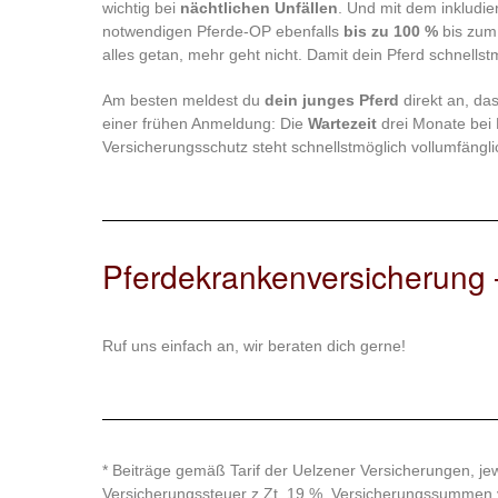
wichtig bei
nächtlichen Unfällen
. Und mit dem inkludi
notwendigen Pferde-OP ebenfalls
bis zu 100 %
bis zum 
alles getan, mehr geht nicht. Damit dein Pferd schnell
Am besten meldest du
dein junges Pferd
direkt an, da
einer frühen Anmeldung: Die
Wartezeit
drei Monate bei 
Versicherungsschutz steht schnellstmöglich vollumfängli
Pferdekrankenversicherung –
Ruf uns einfach an, wir beraten dich gerne!
* Beiträge gemäß Tarif der Uelzener Versicherungen, jewe
Versicherungssteuer z.Zt. 19 %. Versicherungssummen v