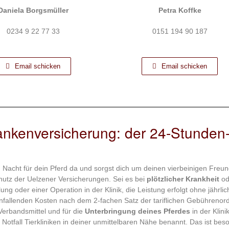
Daniela Borgsmüller
Petra Koffke
0234 9 22 77 33
0151 194 90 187
Email schicken
Email schicken
rankenversicherung: der 24-Stunden
d Nacht für dein Pferd da und sorgst dich um deinen vierbeinigen Freun
chutz der Uelzener Versicherungen. Sei es bei
plötzlicher Krankheit
od
ng oder einer Operation in der Klinik, die Leistung erfolgt ohne jährlic
nfallenden Kosten nach dem 2-fachen Satz der tariflichen Gebühreno
 Verbandsmittel und für die
Unterbringung deines Pferdes
in der Klini
 Notfall Tierkliniken in deiner unmittelbaren Nähe benannt. Das ist bes