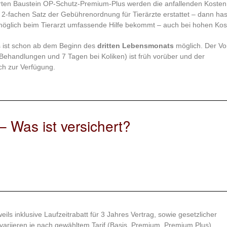
erten Baustein OP-Schutz-Premium-Plus werden die anfallenden Kosten
2-fachen Satz der Gebührenordnung für Tierärzte erstattet – dann has
stmöglich beim Tierarzt umfassende Hilfe bekommt – auch bei hohen Kos
s ist schon ab dem Beginn des
dritten Lebensmonats
möglich. Der Vor
Behandlungen und 7 Tagen bei Koliken) ist früh vorüber und der
ch zur Verfügung.
 Was ist versichert?
ils inklusive Laufzeitrabatt für 3 Jahres Vertrag, sowie gesetzlicher
ariieren je nach gewähltem Tarif (Basis, Premium, Premium Plus)