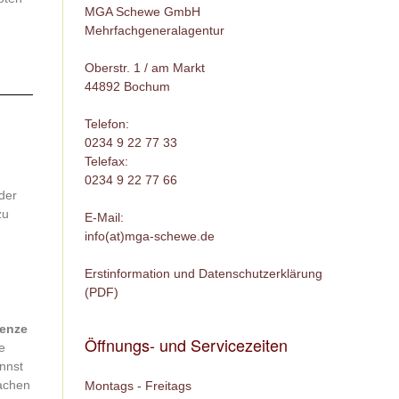
MGA Schewe GmbH
Mehrfachgeneralagentur
Oberstr. 1 / am Markt
44892 Bochum
Telefon:
0234 9 22 77 33
Telefax:
0234 9 22 77 66
der
zu
E-Mail:
info(at)mga-schewe.de
Erstinformation und Datenschutzerklärung
(PDF)
renze
Öffnungs- und Servicezeiten
e
nnst
fachen
Montags - Freitags