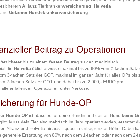
ersicherern
Allianz Tierkrankenversicherung
,
Helvetia
and
Uelzener Hundekrankenversicherung
.
nzieller Beitrag zu Operationen
 Versicherer bis zu einem
festen Beitrag
zu den medizinisch
iel die
Helvetia
üblicherweise maximal bis zu 80% vom 2-fachen Satz 
om 3-fachen Satz der GOT, maximal im ganzen Jahr für alles OPs bis 
vom 2-fachen Satz der GOT und dabei bis zu 2.000,- EURO pro
r alle anfallenden Operationen unter Narkose.
icherung für Hunde-OP
für Hunde-OP
ist, dass es für deine Hündin und deinen Hund
keine G
bt. Muss dein Tier also mehrfach im Jahr operiert werden, erstattet di
on Allianz und Helvetia hinaus – quasi in unbegrenzter Höhe. Dabei ka
ie generelle Erstattung von 80% nach dem 1-fachen oder nach dem 2-