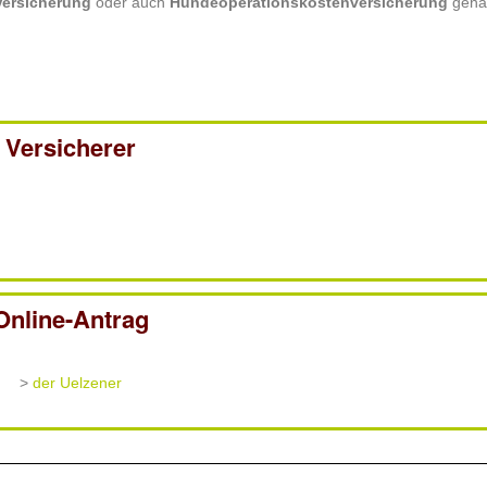
ersicherung
oder auch
Hundeoperationskostenversicherung
gena
Versicherer
Online-Antrag
>
der Uelzener