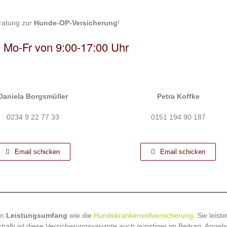
eratung zur
Hunde-OP-Versicherung
!
! Mo-Fr von 9:00-17:00 Uhr
Daniela Borgsmüller
Petra Koffke
0234 9 22 77 33
0151 194 90 187
Email schicken
Email schicken
en
Leistungsumfang
wie die
Hundekrankenvollversicherung
. Sie leiste
alb ist diese Versicherungsvariante auch günstiger im Beitrag. Angeb