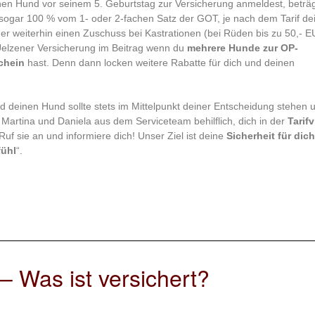
en Hund vor seinem 5. Geburtstag zur Versicherung anmeldest, beträg
sogar 100 % vom 1- oder 2-fachen Satz der GOT, je nach dem Tarif de
ner weiterhin einen Zuschuss bei Kastrationen (bei Rüden bis zu 50,- 
e Uelzener Versicherung im Beitrag wenn du
mehrere Hunde zur OP-
chein
hast. Denn dann locken weitere Rabatte für dich und deinen
 deinen Hund sollte stets im Mittelpunkt deiner Entscheidung stehen 
r Martina und Daniela aus dem Serviceteam behilflich, dich in der
Tarifv
Ruf sie an und informiere dich! Unser Ziel ist deine
Sicherheit für dic
ühl
“.
 Was ist versichert?