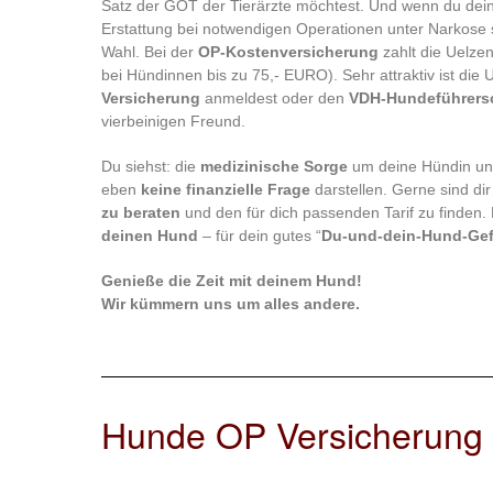
Satz der GOT der Tierärzte möchtest. Und wenn du dein
Erstattung bei notwendigen Operationen unter Narkose 
Wahl. Bei der
OP-Kostenversicherung
zahlt die Uelze
bei Hündinnen bis zu 75,- EURO). Sehr attraktiv ist di
Versicherung
anmeldest oder den
VDH-Hundeführers
vierbeinigen Freund.
Du siehst: die
medizinische Sorge
um deine Hündin und
eben
keine finanzielle Frage
darstellen. Gerne sind di
zu beraten
und den für dich passenden Tarif zu finden. 
deinen Hund
– für dein gutes “
Du-und-dein-Hund-Gef
Genieße die Zeit mit deinem Hund!
Wir kümmern uns um alles andere.
Hunde OP Versicherung –