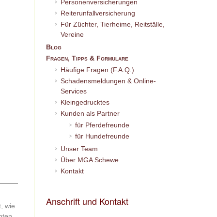
Personenversicherungen
Reiterunfallversicherung
Für Züchter, Tierheime, Reitställe,
Vereine
Blog
Fragen, Tipps & Formulare
Häufige Fragen (F.A.Q.)
Schadensmeldungen & Online-
Services
Kleingedrucktes
Kunden als Partner
für Pferdefreunde
für Hundefreunde
Unser Team
Über MGA Schewe
Kontakt
Anschrift und Kontakt
t, wie
oten