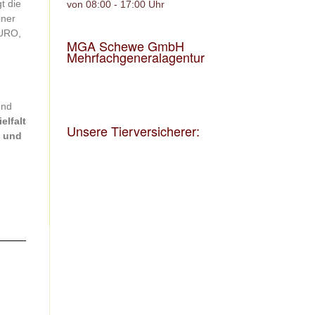
t die
von 08:00 - 17:00 Uhr
iner
EURO,
MGA Schewe GmbH
Mehrfachgeneralagentur
und
ielfalt
Unsere Tierversicherer:
h und