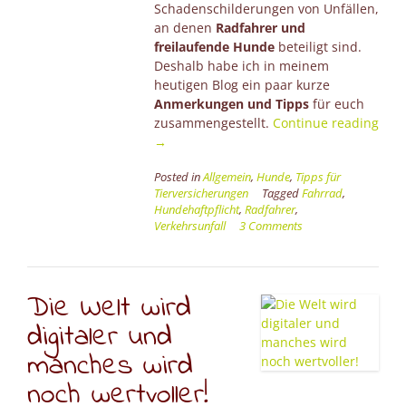
Schadenschilderungen von Unfällen,
an denen
Radfahrer und
freilaufende Hunde
beteiligt sind.
Deshalb habe ich in meinem
heutigen Blog ein paar kurze
Anmerkungen und Tipps
für euch
zusammengestellt.
Continue reading
“Freilaufende
→
Hunde
Posted in
Allgemein
,
Hunde
,
Tipps für
und
Tierversicherungen
Tagged
Fahrrad
,
Fahrradfahrer:
Hundehaftpflicht
,
Radfahrer
,
Wie
Verkehrsunfall
3 Comments
kann
das
gutgehen?”
Die Welt wird
digitaler und
manches wird
noch wertvoller!