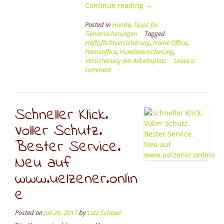
“Hund
Continue reading
→
und
Posted in
Hunde
,
Tipps für
Homeoffice”
Tierversicherungen
Tagged
Haftpflichtversicherung
,
Home Office
,
Homeoffice
,
Hundeversicherung
,
Versicherung am Arbeitsplatz
Leave a
comment
Schneller Klick.
Voller Schutz.
Bester Service.
Neu auf
www.uelzener.onlin
e
Posted on
Juli 26, 2017
by
Lutz Schewe