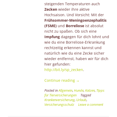
steigenden Temperaturen auch
Zecken
wieder ihre aktive
Hochsaison. Und Vorsicht: Mit der
Frühsommer-Meningoenzephalitis
(FSME)
und
Borreliose
ist absolut
nicht zu spaßen. Ob sich eine
Impfung
dagegen für dich lohnt und
wie du eine Borreliose-Erkrankung
rechtzeitig erkennen kannst und
natürlich wie du eine Zecke sicher
wieder entfernst, haben wir für dich
hier gefunden:
http://bit.ly/sp_zecken
.
“Kleiner
Continue reading
→
Biss
Posted in
Allgemein
,
Hunde
,
Katzen
,
Tipps
mit
für Tierversicherungen
Tagged
großer
Krankenversicherung
,
Urlaub
,
Wirkung
Versicherungsschutz
Leave a comment
und
leider