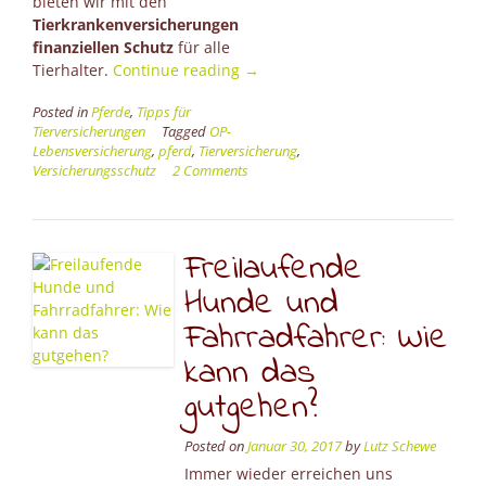
bieten wir mit den
Tierkrankenversicherungen
finanziellen Schutz
für alle
“Versicherungsschutz
Tierhalter.
Continue reading
→
in
Posted in
Pferde
,
Tipps für
„letzter
Tierversicherungen
Tagged
OP-
Sekunde“
Lebensversicherung
,
pferd
,
Tierversicherung
,
mit
Versicherungsschutz
2 Comments
der
Pferde-
OP-
Lebensversicherung!”
Freilaufende
Hunde und
Fahrradfahrer: Wie
kann das
gutgehen?
Posted on
Januar 30, 2017
by
Lutz Schewe
Immer wieder erreichen uns