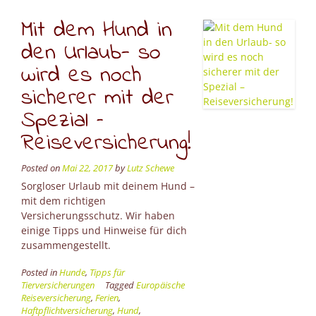
fast
immer
Mit dem Hund in
sehr
den Urlaub- so
gefährlich
für
wird es noch
dich”
sicherer mit der
Spezial –
Reiseversicherung!
Posted on
Mai 22, 2017
by
Lutz Schewe
Sorgloser Urlaub mit deinem Hund –
mit dem richtigen
Versicherungsschutz. Wir haben
einige Tipps und Hinweise für dich
zusammengestellt.
Posted in
Hunde
,
Tipps für
Tierversicherungen
Tagged
Europäische
Reiseversicherung
,
Ferien
,
Haftpflichtversicherung
,
Hund
,