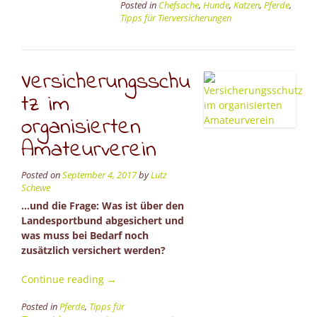
Posted in
Chefsache
,
Hunde
,
Katzen
,
Pferde
,
Vorerk
Tipps für Tierversicherungen
beim
Tier”
Versicherungsschu
tz im
organisierten
Amateurverein
Posted on
September 4, 2017
by
Lutz
Schewe
…und die Frage: Was ist über den
Landesportbund abgesichert und
was muss bei Bedarf noch
zusätzlich versichert werden?
“Versicherungsschutz
Continue reading
→
im
Posted in
Pferde
,
Tipps für
organisierten