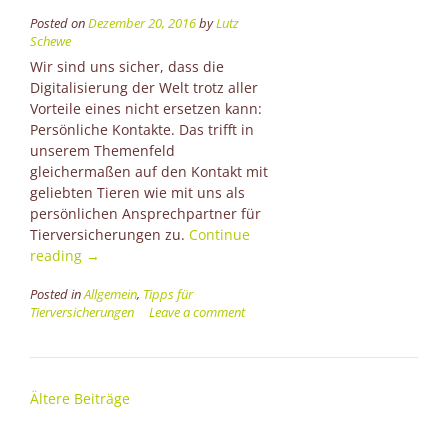
Posted on
Dezember 20, 2016
by
Lutz
Schewe
Wir sind uns sicher, dass die
Digitalisierung der Welt trotz aller
Vorteile eines nicht ersetzen kann:
Persönliche Kontakte. Das trifft in
unserem Themenfeld
gleichermaßen auf den Kontakt mit
geliebten Tieren wie mit uns als
persönlichen Ansprechpartner für
Tierversicherungen zu.
Continue
“Die
reading
→
Welt
Posted in
Allgemein
,
Tipps für
wird
Tierversicherungen
Leave a comment
digitaler
und
manches
wird
Beitragsnavigation
Ältere Beiträge
noch
wertvoller!”