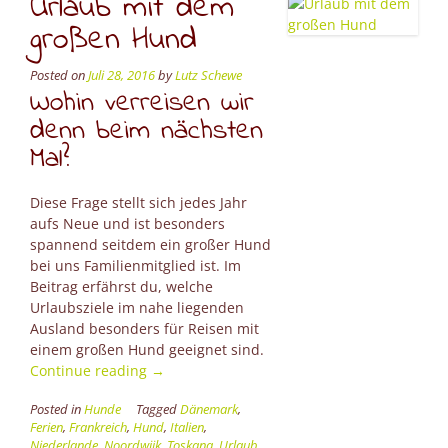
Urlaub mit dem
großen Hund
Posted on
Juli 28, 2016
by
Lutz Schewe
Wohin verreisen wir
denn beim nächsten
Mal?
Diese Frage stellt sich jedes Jahr
aufs Neue und ist besonders
spannend seitdem ein großer Hund
bei uns Familienmitglied ist. Im
Beitrag erfährst du, welche
Urlaubsziele im nahe liegenden
Ausland besonders für Reisen mit
einem großen Hund geeignet sind.
“Urlaub
Continue reading
→
mit
Posted in
Hunde
Tagged
Dänemark
,
dem
Ferien
,
Frankreich
,
Hund
,
Italien
,
großen
Niederlande
,
Noordwijk
,
Toskana
,
Urlaub
,