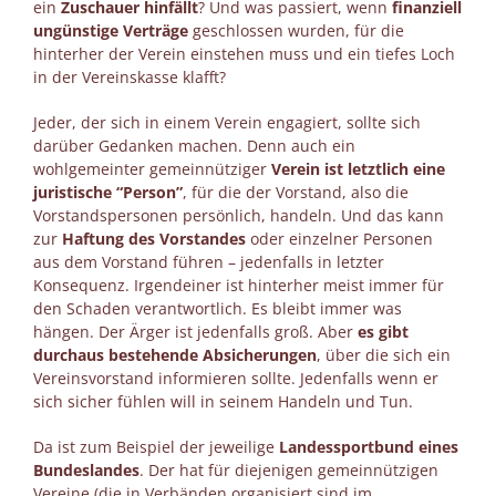
ein
Zuschauer hinfällt
? Und was passiert, wenn
finanziell
ungünstige Verträge
geschlossen wurden, für die
hinterher der Verein einstehen muss und ein tiefes Loch
in der Vereinskasse klafft?
Jeder, der sich in einem Verein engagiert, sollte sich
darüber Gedanken machen. Denn auch ein
wohlgemeinter gemeinnütziger
Verein ist letztlich eine
juristische “Person”
, für die der Vorstand, also die
Vorstandspersonen persönlich, handeln. Und das kann
zur
Haftung des Vorstandes
oder einzelner Personen
aus dem Vorstand führen – jedenfalls in letzter
Konsequenz. Irgendeiner ist hinterher meist immer für
den Schaden verantwortlich. Es bleibt immer was
hängen. Der Ärger ist jedenfalls groß. Aber
es gibt
durchaus bestehende Absicherungen
, über die sich ein
Vereinsvorstand informieren sollte. Jedenfalls wenn er
sich sicher fühlen will in seinem Handeln und Tun.
Da ist zum Beispiel der jeweilige
Landessportbund eines
Bundeslandes
. Der hat für diejenigen gemeinnützigen
Vereine (die in Verbänden organisiert sind im