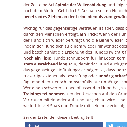
der Zeit eine Art
Spirale der Willensbildung
und folger
nach dem Motto: “Geht doch!” Deshalb sollten Hundeh
penetrantes Ziehen an der Leine niemals zum gewü
Wichtig für das gegenseitige Vertrauen ist aber, das
durch den Menschen erfolgt.
Ein Trick
: Wenn der Hun
der Hund sich wieder beruhigt und die Leine wieder 
indem der Hund sich zu einem wieder hinwendet oder 
und beschleunigt die Erziehung des Hundes (wichtig f
Noch ein Tipp
: Hunde schnuppern für ihr Leben gern, 
stets ausreichend lang
sein, damit der Hund auch gen
das gegenseitige Einfühlungsvermögen ist, dass Herr
ruckartiges Ziehen als Bestrafung oder
unnötig schar
fügt man dem Tier schlimmstenfalls nur unnötige Sc
Wer einen schwerer zu beeinflussenden Hund hat, sol
Trainings teilnehmen
, um den Ursachen auf den Grund
Vertrauen miteinander auf- und ausgebaut wird. Und 
weiterhin viel Spaß und Freude mit seinem vierbeinig
Sei der Erste, der diesen Beitrag teilt
teilen
twitter