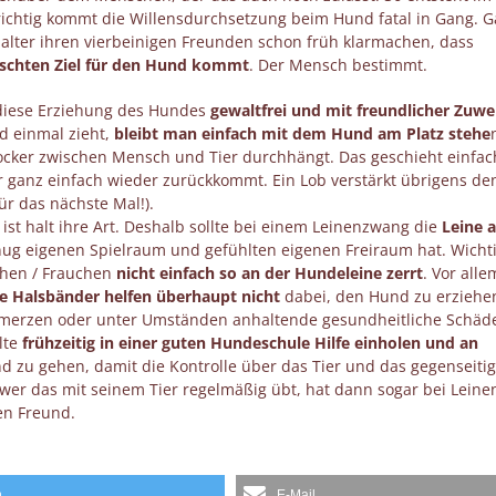
ichtig kommt die Willensdurchsetzung beim Hund fatal in Gang. 
alter ihren vierbeinigen Freunden schon früh klarmachen, dass
nschten Ziel für den Hund kommt
. Der Mensch bestimmt.
s diese Erziehung des Hundes
gewaltfrei und mit freundlicher Zuw
d einmal zieht,
bleibt man einfach mit dem Hund am Platz stehe
locker zwischen Mensch und Tier durchhängt. Das geschieht einfac
ganz einfach wieder zurückkommt. Ein Lob verstärkt übrigens den
ür das nächste Mal!).
ist halt ihre Art. Deshalb sollte bei einem Leinenzwang die
Leine 
ug eigenen Spielraum und gefühlten eigenen Freiraum hat. Wichti
chen / Frauchen
nicht einfach so an der Hundeleine zerrt
. Vor alle
fe Halsbänder helfen überhaupt nicht
dabei, den Hund zu erziehe
hmerzen oder unter Umständen anhaltende gesundheitliche Schäd
lte
frühzeitig in einer guten Hundeschule Hilfe einholen und an
 zu gehen, damit die Kontrolle über das Tier und das gegenseiti
wer das mit seinem Tier regelmäßig übt, hat dann sogar bei Lein
en Freund.
n
E-Mail