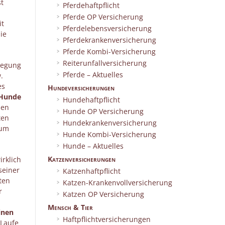
st
Pferdehaftpflicht
Pferde OP Versicherung
it
Pferdelebensversicherung
ie
Pferdekrankenversicherung
Pferde Kombi-Versicherung
Reiterunfallversicherung
ewegung
Pferde – Aktuelles
.
es
Hundeversicherungen
 Hunde
Hundehaftpflicht
den
Hunde OP Versicherung
ten
Hundekrankenversicherung
rum
Hunde Kombi-Versicherung
Hunde – Aktuelles
Katzenversicherungen
irklich
seiner
Katzenhaftpflicht
ten
Katzen-Krankenvollversicherung
r
Katzen OP Versicherung
Mensch & Tier
inen
Haftpflichtversicherungen
 Laufe