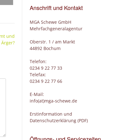
Anschrift und Kontakt
MGA Schewe GmbH
Mehrfachgeneralagentur
Amt und
Oberstr. 1 / am Markt
 Ärger?
44892 Bochum
Telefon:
0234 9 22 77 33
Telefax:
0234 9 22 77 66
E-Mail:
info(at)mga-schewe.de
Erstinformation und
Datenschutzerklärung (PDF)
Öffnungs- und Servicezeiten