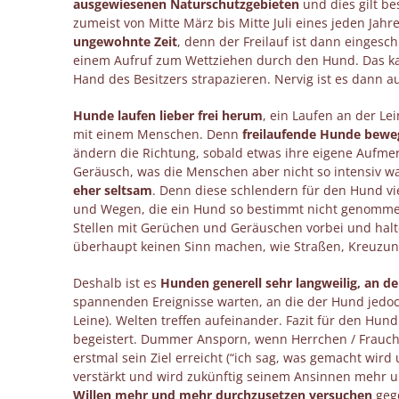
ausgewiesenen Naturschutzgebieten
und dies gilt b
zumeist von Mitte März bis Mitte Juli eines jeden Jah
ungewohnte Zeit
, denn der Freilauf ist dann eingesc
einem Aufruf zum Wettziehen durch den Hund. Das k
Hand des Besitzers strapazieren. Nervig ist es dann a
Hunde laufen lieber frei herum
, ein Laufen an der Le
mit einem Menschen. Denn
freilaufende Hunde beweg
ändern die Richtung, sobald etwas ihre eigene Aufmer
Geräusch, was die Menschen aber nicht so intensiv 
eher seltsam
. Denn diese schlendern für den Hund v
und Wegen, die ein Hund so bestimmt nicht genomme
Stellen mit Gerüchen und Geräuschen vorbei und hal
überhaupt keinen Sinn machen, wie Straßen, Kreuzu
Deshalb ist es
Hunden generell sehr langweilig, an de
spannenden Ereignisse warten, an die der Hund jedoc
Leine). Welten treffen aufeinander. Fazit für den Hun
begeistert. Dummer Ansporn, wenn Herrchen / Frauch
erstmal sein Ziel erreicht (“ich sag, was gemacht wird 
verstärkt und wird zukünftig seinem Ansinnen mehr
Willen mehr und mehr durchzusetzen versuchen
gege