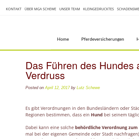
Skip
to
KONTAKT
ÜBER MGA SCHEWE
UNSER TEAM
KLEINGEDRUCKTES
SCHADENSME
content
Home
Pferdeversicherungen
H
Das Führen des Hundes a
Verdruss
Posted on
April 12, 2017
by
Lutz Schewe
Es gibt Verordnungen in den Bundesländern oder Städ
Regionen bestimmen, dass ein
Hund
bei seinem tägl
Dabei kann eine solche
behördliche Verordnung zum
mal bei der eigenen Gemeinde oder Stadt nachfragen).