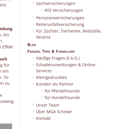
Sachversicherungen
Ganz
KFZ Versicherungen
Personenversicherungen
Reiterunfallversicherung
endung
Für Züchter, Tierheime, Reitställe,
n, bis
Vereine
h,
Blog
 Effekt
Fragen, Tipps & Formulare
Häufige Fragen (F.A.Q.)
auch
Schadensmeldungen & Online-
g für
Services
m ein
n. So
Kleingedrucktes
en zu.
Kunden als Partner
für Pferdefreunde
ge
für Hundefreunde
enzwang
Unser Team
Über MGA Schewe
Kontakt