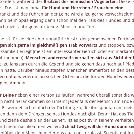
esonders während der
Brutzeit der heimischen Vogelarten
. Diese i
res. Das ist manchmal
für Hund und Herrchen / Frauchen eine
hränkt und das Führen an der Leine wird allzu gerne verwechselt m
ann beim Spaziergang dann schon mal den Hals des Hundes und d
uch meist, übrigens für beide: Mensch und Tier.
ine ist für sie eine eher unnatürliche Art der gemeinsamen Fortb
en sich gerne im gleichmäßigen Trab vorwärts
und stoppen, bzw
ksamkeit erregt (meist ein interessanter Geruch oder ein markant
wahrnehmen).
Menschen andererseits verhalten sich aus Sicht der
iel zu langsam durch die Gegend und sie gehen dazu noch auf Pfa
n hätte. Darüber hinaus stapfen Menschen immerfort an den bes
ten dafür wiederum an solchen Orten an, die für den Hund wiede
ngen, Ampeln.
r Leine
neben einer Person zu laufen, während überall sonst die w
h nicht herankommen soll (meint jedenfalls der Mensch am Ende 
d: Er wendet sich einfach der Richtung zu, die ihn spontan am meis
en dann dem Drängen seines Hundes nachgibt. Denn: Hat das Tie
und ziehe deshalb an der Leine”), ist es positiv in seinem Verhalten
 und mehr nachkommen wollen.
Schlichtweg will der Hund dann se
nüber dem Menschen, der das auch noch zulässt. So entsteht im