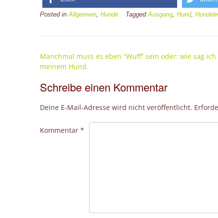
Posted in
Allgemein
,
Hunde
Tagged
Ausgang
,
Hund
,
Hundele
Post
Manchmal muss es eben “Wuff” sein oder: wie sag ich
navigation
meinem Hund.
Schreibe einen Kommentar
Deine E-Mail-Adresse wird nicht veröffentlicht.
Erforde
Kommentar
*