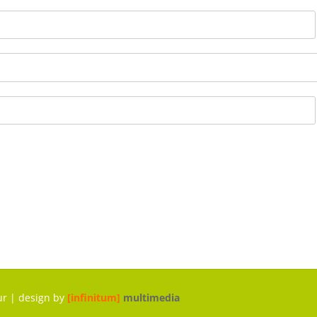
r | design by
[infinitum]
multimedia