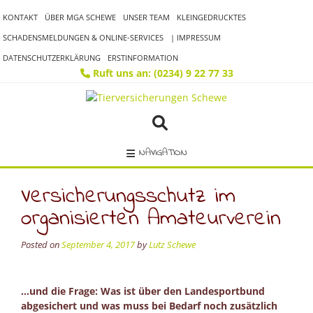
Skip
KONTAKT
ÜBER MGA SCHEWE
UNSER TEAM
KLEINGEDRUCKTES
to
content
SCHADENSMELDUNGEN & ONLINE-SERVICES
| IMPRESSUM
DATENSCHUTZERKLÄRUNG
ERSTINFORMATION
Ruft uns an: (0234) 9 22 77 33
NAVIGATION
Versicherungsschutz im
organisierten Amateurverein
Posted on
September 4, 2017
by
Lutz Schewe
…und die Frage: Was ist über den Landesportbund
abgesichert und was muss bei Bedarf noch zusätzlich