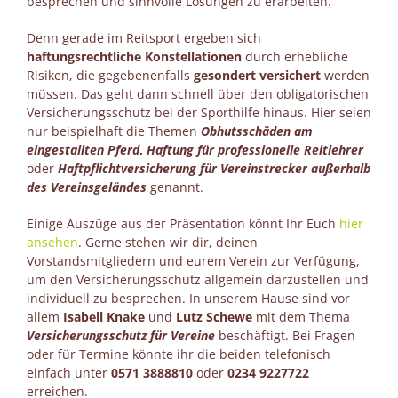
besprechen und sinnvolle Lösungen zu erarbeiten.
Denn gerade im Reitsport ergeben sich
haftungsrechtliche Konstellationen
durch erhebliche
Risiken, die gegebenenfalls
gesondert versichert
werden
müssen. Das geht dann schnell über den obligatorischen
Versicherungsschutz bei der Sporthilfe hinaus. Hier seien
nur beispielhaft die Themen
Obhutsschäden am
eingestallten Pferd
,
Haftung für professionelle Reitlehrer
oder
Haftpflichtversicherung für Vereinstrecker außerhalb
des Vereinsgeländes
genannt.
Einige Auszüge aus der Präsentation könnt Ihr Euch
hier
ansehen
. Gerne stehen wir dir, deinen
Vorstandsmitgliedern und eurem Verein zur Verfügung,
um den Versicherungsschutz allgemein darzustellen und
individuell zu besprechen. In unserem Hause sind vor
allem
Isabell Knake
und
Lutz Schewe
mit dem Thema
Versicherungsschutz für Vereine
beschäftigt. Bei Fragen
oder für Termine könnte ihr die beiden telefonisch
einfach unter
0571 3888810
oder
0234 9227722
erreichen.