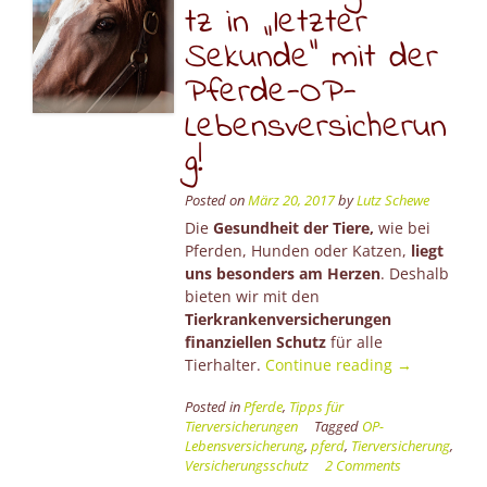
tz in „letzter
Sekunde“ mit der
Pferde-OP-
Lebensversicherun
g!
Posted on
März 20, 2017
by
Lutz Schewe
Die
Gesundheit der Tiere,
wie bei
Pferden, Hunden oder Katzen,
liegt
uns besonders am Herzen
. Deshalb
bieten wir mit den
Tierkrankenversicherungen
finanziellen Schutz
für alle
“Versicheru
Tierhalter.
Continue reading
→
in
Posted in
Pferde
,
Tipps für
„letzter
Tierversicherungen
Tagged
OP-
Sekunde“
Lebensversicherung
,
pferd
,
Tierversicherung
,
mit
Versicherungsschutz
2 Comments
der