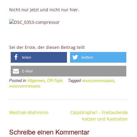
Nicht nur jetzt und nicht nur hier.
Sei der Erste, der diesen Beitrag teilt
teilen
twittern
E-Mail
Posted in
Allgemein
,
Off-Topic
Tagged
noussommesparis
,
noussommesunis
Post
Wechsel-Wahnsinn
Catastrophe? – Freilaufende
navigation
Katzen und Kastration
Schreibe einen Kommentar