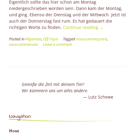
Eigentlich sollte das hier schon am Montag
niedergeschrieben worden sein. Dann kam der Montag,
und ging. Ebenso der Dienstag und der Mittwoch. Jetzt ist
auch der Donnerstag fast rum. Es hat gedauert die
“Blau
richtigen Worte zu finden.
Continue reading
→
Weiß
Posted in
Allgemein
,
Off-Topic
Tagged
noussommesparis
,
Rot”
noussommesunis
Leave a comment
Genieße die Zeit mit deinem Tier!
Wir kümmern uns um alles andere.
Lutz Schewe
Navigation
Home