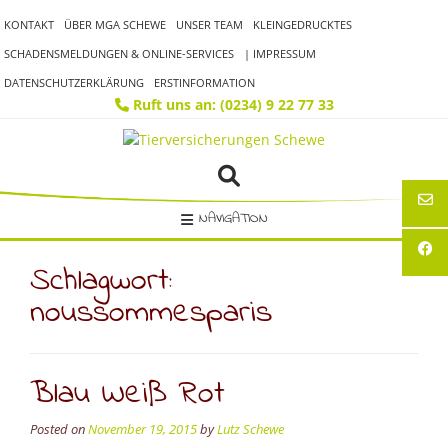
Skip
KONTAKT
ÜBER MGA SCHEWE
UNSER TEAM
KLEINGEDRUCKTES
to
content
SCHADENSMELDUNGEN & ONLINE-SERVICES
| IMPRESSUM
DATENSCHUTZERKLÄRUNG
ERSTINFORMATION
Ruft uns an: (0234) 9 22 77 33
NAVIGATION
Schlagwort:
noussommesparis
Blau Weiß Rot
Posted on
November 19, 2015
by
Lutz Schewe