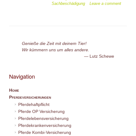
Kunst
Sachbeschädigung
Leave a comment
oder
finden
wir
da
eine
Lösung?
Genieße die Zeit mit deinem Tier!
“Kreative”
Wir kümmern uns um alles andere.
Versicherungsfäl
Lutz Schewe
Navigation
Home
Pferdeversicherungen
Pferdehaftpflicht
Pferde OP Versicherung
Pferdelebensversicherung
Pferdekrankenversicherung
Pferde Kombi-Versicherung