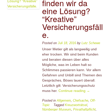
finden wir da
eine Lösung?
“Kreative”
Versicherungsfäll
e.
Posted on
Juli 18, 2016
by
Lutz Schewe
Unser Metier gilt als langweilig und
eher trocken. Wir sind beim Kunden
und beraten diesen über alles
Mögliche, was im Leben halt so
Schlimmes passieren kann. Vor allem
Gefahren und Unbill sind Themen des
Gespräches, Böses lauert überall.
Letztlich gilt: Versicherungsschutz
“Chefsache
muss her.
Continue reading
→
–
Posted in
Allgemein
,
Chefsache
Ist
,
Off-
Topic
Tagged
Kreuzworträtsel
,
das
Nürnberger Museum
,
Privathaftpflicht
,