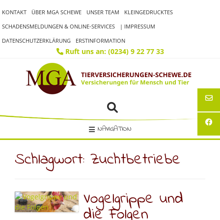
Skip
KONTAKT
ÜBER MGA SCHEWE
UNSER TEAM
KLEINGEDRUCKTES
to
content
SCHADENSMELDUNGEN & ONLINE-SERVICES
| IMPRESSUM
DATENSCHUTZERKLÄRUNG
ERSTINFORMATION
Ruft uns an: (0234) 9 22 77 33
NAVIGATION
Schlagwort:
Zuchtbetriebe
Vogelgrippe und
die Folgen