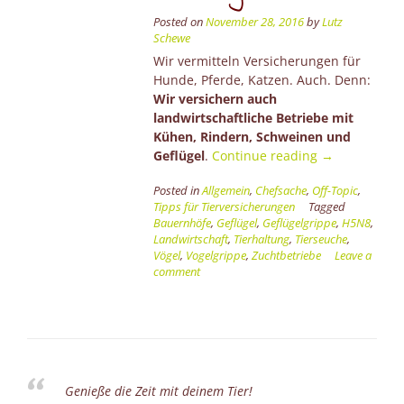
Posted on
November 28, 2016
by
Lutz
Schewe
Wir vermitteln Versicherungen für
Hunde, Pferde, Katzen. Auch. Denn:
Wir versichern auch
landwirtschaftliche Betriebe mit
Kühen, Rindern, Schweinen und
“Vogelgrippe
Geflügel
.
Continue reading
→
und
Posted in
Allgemein
,
Chefsache
,
Off-Topic
,
die
Tipps für Tierversicherungen
Tagged
Folgen”
Bauernhöfe
,
Geflügel
,
Geflügelgrippe
,
H5N8
,
Landwirtschaft
,
Tierhaltung
,
Tierseuche
,
Vögel
,
Vogelgrippe
,
Zuchtbetriebe
Leave a
comment
Genieße die Zeit mit deinem Tier!