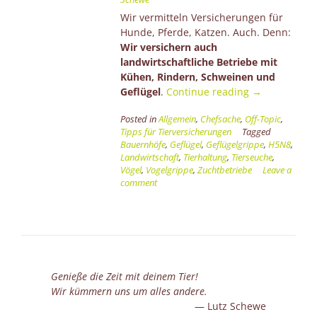
Wir vermitteln Versicherungen für
Hunde, Pferde, Katzen. Auch. Denn:
Wir versichern auch
landwirtschaftliche Betriebe mit
Kühen, Rindern, Schweinen und
“Vogelgrippe
Geflügel
.
Continue reading
→
und
Posted in
Allgemein
,
Chefsache
,
Off-Topic
,
die
Tipps für Tierversicherungen
Tagged
Folgen”
Bauernhöfe
,
Geflügel
,
Geflügelgrippe
,
H5N8
,
Landwirtschaft
,
Tierhaltung
,
Tierseuche
,
Vögel
,
Vogelgrippe
,
Zuchtbetriebe
Leave a
comment
Genieße die Zeit mit deinem Tier!
Wir kümmern uns um alles andere.
Lutz Schewe