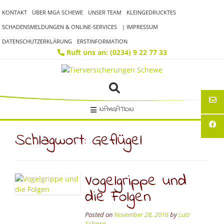
Skip
KONTAKT
ÜBER MGA SCHEWE
UNSER TEAM
KLEINGEDRUCKTES
to
content
SCHADENSMELDUNGEN & ONLINE-SERVICES
| IMPRESSUM
DATENSCHUTZERKLÄRUNG
ERSTINFORMATION
Ruft uns an: (0234) 9 22 77 33
NAVIGATION
Schlagwort:
Geflügel
Vogelgrippe und
die Folgen
Posted on
November 28, 2016
by
Lutz
Schewe