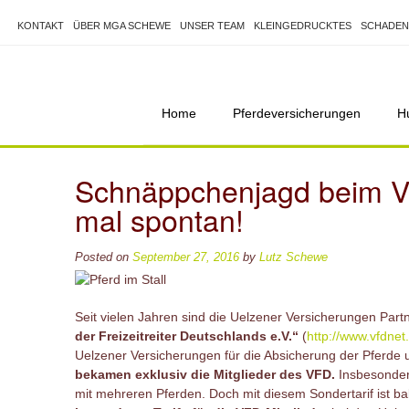
Skip
to
KONTAKT
ÜBER MGA SCHEWE
UNSER TEAM
KLEINGEDRUCKTES
SCHADEN
content
Home
Pferdeversicherungen
H
Schnäppchenjagd beim VF
mal spontan!
Posted on
September 27, 2016
by
Lutz Schewe
Seit vielen Jahren sind die Uelzener Versicherungen Partn
der Freizeitreiter Deutschlands e.V.“
(
http://www.vfdnet
Uelzener Versicherungen für die Absicherung der Pferde u
bekamen exklusiv die Mitglieder des VFD.
Insbesondere
mit mehreren Pferden. Doch mit diesem Sondertarif ist b