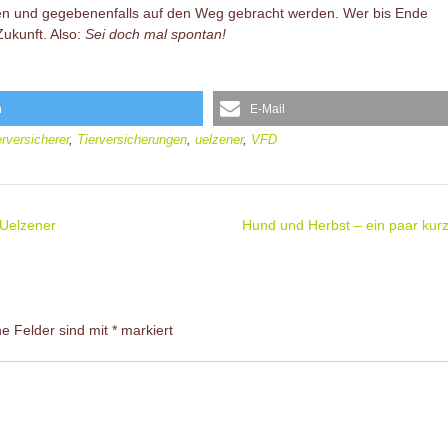
chen und gegebenenfalls auf den Weg gebracht werden. Wer bis Ende
Zukunft. Also:
Sei doch mal spontan!
n
E-Mail
erversicherer
,
Tierversicherungen
,
uelzener
,
VFD
 Uelzener
Hund und Herbst – ein paar kur
he Felder sind mit
*
markiert