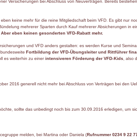
ner Versicherungen bei Abschluss von Neuverträgen. Bereits bestehe
r eben keine mehr für die reine Mitgliedschaft beim VFD. Es gibt nur no
 Bündelung mehrerer Sparten durch Kauf mehrerer Absicherungen in e
.
Aber eben keinen gesonderten VFD-Rabatt mehr.
Versicherungen und VFD anders gestalten: es werden Kurse und Semin
e bundesweite
Fortbildung der VFD-Übungsleiter und Rittführer fina
l es weiterhin zu einer
intensiveren Förderung der VFD-Kids
, also 
ber 2016 generell nicht mehr bei Abschluss von Verträgen bei den Ue
öchte, sollte das unbedingt noch bis zum 30.09.2016 erledigen, um si
vicegruppe melden, bei Martina oder Daniela (
Rufnummer 0234 9 22 7