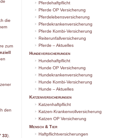
nde
Pferdehaftpflicht
Pferde OP Versicherung
Pferdelebensversicherung
ch die
Pferdekrankenversicherung
inem
Pferde Kombi-Versicherung
Reiterunfallversicherung
Pferde – Aktuelles
are zum
nziell
Hundeversicherungen
den
Hundehaftpflicht
Hunde OP Versicherung
Hundekrankenversicherung
Hunde Kombi-Versicherung
lzener
Hunde – Aktuelles
Katzenversicherungen
Katzenhaftpflicht
ch den
Katzen-Krankenvollversicherung
Katzen OP Versicherung
Mensch & Tier
Haftpflichtversicherungen
7 33
).