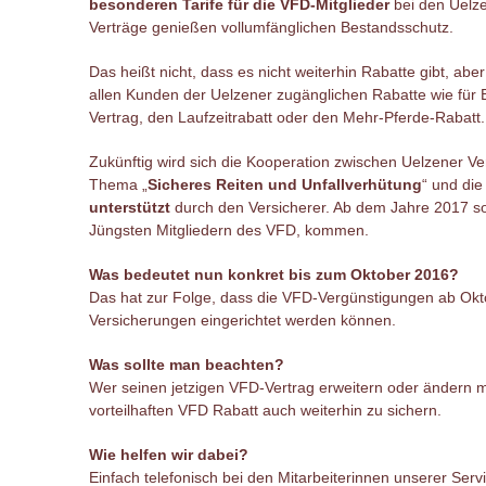
besonderen Tarife für die VFD-Mitglieder
bei den Uelze
Verträge genießen vollumfänglichen Bestandsschutz.
Das heißt nicht, dass es nicht weiterhin Rabatte gibt, abe
allen Kunden der Uelzener zugänglichen Rabatte wie für
Vertrag, den Laufzeitrabatt oder den Mehr-Pferde-Rabatt
Zukünftig wird sich die Kooperation zwischen Uelzener 
Thema „
Sicheres Reiten und Unfallverhütung
“ und di
unterstützt
durch den Versicherer. Ab dem Jahre 2017 sol
Jüngsten Mitgliedern des VFD, kommen.
Was bedeutet nun konkret bis zum Oktober 2016?
Das hat zur Folge, dass die VFD-Vergünstigungen ab Okto
Versicherungen eingerichtet werden können.
Was sollte man beachten?
Wer seinen jetzigen VFD-Vertrag erweitern oder ändern m
vorteilhaften VFD Rabatt auch weiterhin zu sichern.
Wie helfen wir dabei?
Einfach telefonisch bei den Mitarbeiterinnen unserer Ser