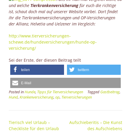
und welche
Tierkrankenversicherung
für euch die richtige
ist, schaut doch mal auf unserer Website vorbei. Dort findet
ihr die Tierkrankenversicherungen und OP-Versicherungen
der Allianz, Helvetia und Uelzener im Vergleich:
http://www.tierversicherungen-
schewe.de/hundeversicherungen/hunde-op-
versicherung/
Sei der Erste, der diesen Beitrag teilt
teilen
twittern
E-Mail
Posted in
Hunde
,
Tipps für Tierversicherungen
Tagged
Gastbeitrag
,
Hund
,
Krankenversicherung
,
op
,
Tierversicherungen
Post
Tierisch viel Urlaub –
Aufschieberitis – Die Kunst
navigation
Checkliste für den Urlaub
des Aufschiebens