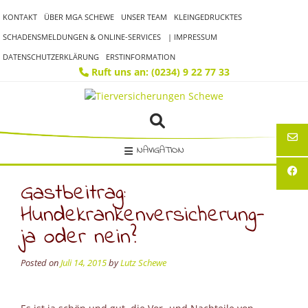
Skip
KONTAKT
ÜBER MGA SCHEWE
UNSER TEAM
KLEINGEDRUCKTES
to
content
SCHADENSMELDUNGEN & ONLINE-SERVICES
| IMPRESSUM
DATENSCHUTZERKLÄRUNG
ERSTINFORMATION
Ruft uns an: (0234) 9 22 77 33
NAVIGATION
Gastbeitrag:
Hundekrankenversicherung-
ja oder nein?
Posted on
Juli 14, 2015
by
Lutz Schewe