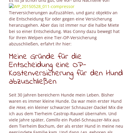
Es ist ja sc
hön und gut, die Vor- und Nachteile von
Tierversicherungen aufzuzählen, und ganz objektiv an
die Entscheidung für oder gegen eine Versicherung
heranzugehen. Aber das ist immer nur die halbe Miete
bei so einer Entscheidung. Was Conny dazu bewegt hat
für Ihren Welpen eine Tier-OP-Versicherung
abzuschließen, erfahrt ihr hier:
Meine Gründe für die
Entscheidung eine OP-
Kostenversicherung für den Hund
abzuschließen
Seit 30 Jahren bereichern Hunde mein Leben. Bisher
waren es immer kleine Hunde. Da war mein erster Hund
die
Hexe,
ein kleiner schwarzer Schnauzer-Dackel Mix die
ich aus dem Tierheim Castrop-Rauxel übernahm. Und
viele Jahre später,
Camillo
ein Pudel-Schnauzer-Mix aus
dem Tierheim Bochum, der als erster Hund in meine neu
gegründete Familie kam. Und dann
Leo
, geboren als