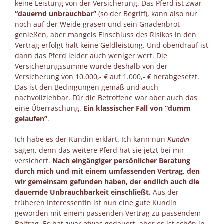
keine Leistung von der Versicherung. Das Pferd ist zwar
“dauernd unbrauchbar”
(so der Begriff), kann also nur
noch auf der Weide grasen und sein Gnadenbrot
genießen, aber mangels Einschluss des Risikos in den
Vertrag erfolgt halt keine Geldleistung. Und obendrauf ist
dann das Pferd leider auch weniger wert. Die
Versicherungssumme wurde deshalb von der
Versicherung von 10.000,- € auf 1.000,- € herabgesetzt.
Das ist den Bedingungen gemäß und auch
nachvollziehbar. Für die Betroffene war aber auch das
eine Überraschung.
Ein klassischer Fall von “dumm
gelaufen”
.
Ich habe es der Kundin erklärt. Ich kann nun
Kundin
sagen, denn das weitere Pferd hat sie jetzt bei mir
versichert.
Nach eingängiger persönlicher Beratung
durch mich und mit einem umfassenden Vertrag, den
wir gemeinsam gefunden haben, der endlich auch die
dauernde Unbrauchbarkeit einschließt.
Aus der
früheren Interessentin ist nun eine gute Kundin
geworden mit einem passenden Vertrag zu passendem
Beitrag. Es hat zwar etwas gedauert, aber es ist schön in