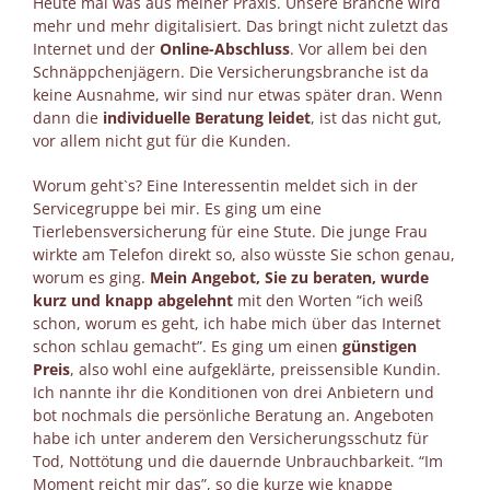
Heute mal was aus meiner Praxis. Unsere Branche wird
mehr und mehr digitalisiert. Das bringt nicht zuletzt das
Internet und der
Online-Abschluss
. Vor allem bei den
Schnäppchenjägern. Die Versicherungsbranche ist da
keine Ausnahme, wir sind nur etwas später dran. Wenn
dann die
individuelle Beratung leidet
, ist das nicht gut,
vor allem nicht gut für die Kunden.
Worum geht`s? Eine Interessentin meldet sich in der
Servicegruppe bei mir. Es ging um eine
Tierlebensversicherung für eine Stute. Die junge Frau
wirkte am Telefon direkt so, also wüsste Sie schon genau,
worum es ging.
Mein Angebot, Sie zu beraten, wurde
kurz und knapp abgelehnt
mit den Worten “ich weiß
schon, worum es geht, ich habe mich über das Internet
schon schlau gemacht”. Es ging um einen
günstigen
Preis
, also wohl eine aufgeklärte, preissensible Kundin.
Ich nannte ihr die Konditionen von drei Anbietern und
bot nochmals die persönliche Beratung an. Angeboten
habe ich unter anderem den Versicherungsschutz für
Tod, Nottötung und die dauernde Unbrauchbarkeit. “Im
Moment reicht mir das”, so die kurze wie knappe