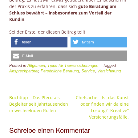
der Praxis zu erfahren, dass sich
gute Beratung am
Schluss bewährt – insbesondere zum Vorteil der
Kundin
.
Sei der Erste, der diesen Beitrag teilt
teilen
twittern
E-Mail
Posted in
Allgemein
,
Tipps für Tierversicherungen
Tagged
Ansprechpartner
,
Persönliche Beratung
,
Service
,
Versicherung
Post
Buchtipp – Das Pferd als
Chefsache – Ist das Kunst
navigation
Begleiter seit Jahrtausenden
oder finden wir da eine
in wechselnden Rollen
Lösung? “Kreative”
Versicherungsfälle.
Schreibe einen Kommentar