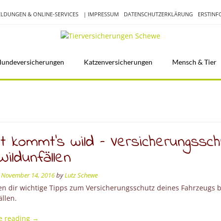
LDUNGEN & ONLINE-SERVICES
| IMPRESSUM
DATENSCHUTZERKLÄRUNG
ERSTIN
undeversicherungen
Katzenversicherungen
Mensch & Tier
t kommt’s wild – Versicherungssc
Wildunfällen
n
November 14, 2016
by
Lutz Schewe
en dir wichtige Tipps zum Versicherungsschutz deines Fahrzeugs b
llen.
“Jetzt
e reading
→