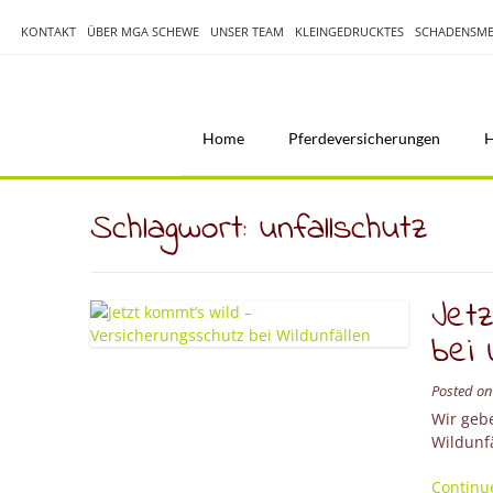
Skip
to
KONTAKT
ÜBER MGA SCHEWE
UNSER TEAM
KLEINGEDRUCKTES
SCHADENSME
content
Home
Pferdeversicherungen
H
Schlagwort:
unfallschutz
Jetz
bei 
Posted o
Wir geb
Wildunfä
Continu