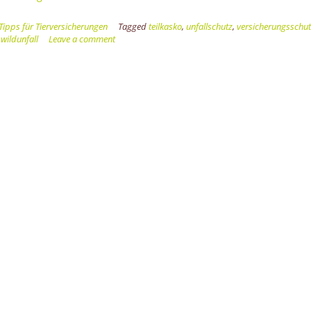
kommt’s
wild
Tipps für Tierversicherungen
Tagged
teilkasko
,
unfallschutz
,
versicherungsschut
–
,
wildunfall
Leave a comment
Versicherungsschutz
bei
Wildunfällen”