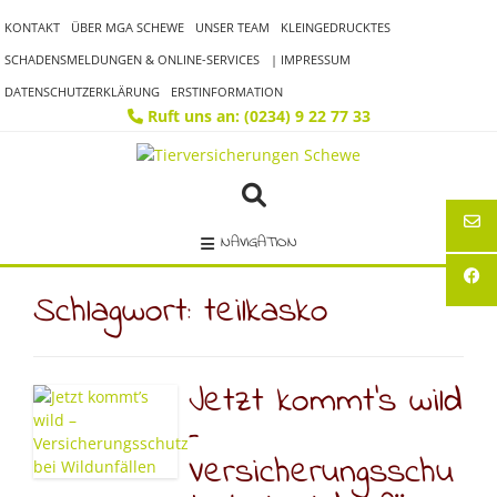
Skip
KONTAKT
ÜBER MGA SCHEWE
UNSER TEAM
KLEINGEDRUCKTES
to
content
SCHADENSMELDUNGEN & ONLINE-SERVICES
| IMPRESSUM
DATENSCHUTZERKLÄRUNG
ERSTINFORMATION
Ruft uns an: (0234) 9 22 77 33
NAVIGATION
Schlagwort:
teilkasko
Jetzt kommt’s wild
–
Versicherungsschu