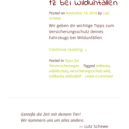
tz bei Wildunfällen
Posted on
November 14, 2016
by
Lutz
Schewe
Wir geben dir wichtige Tipps zum
Versicherungsschutz deines
Fahrzeugs bei Wildunfällen.
“Jetzt
Continue reading
→
kommt’s
Posted in
Tipps für
wild
Tierversicherungen
Tagged
teilkasko
,
–
unfallschutz
,
versicherungsschutz wild
,
Versicherungsschutz
vollkasko
,
wildunfall
Leave a comment
bei
Wildunfällen”
Genieße die Zeit mit deinem Tier!
Wir kümmern uns um alles andere.
Lutz Schewe