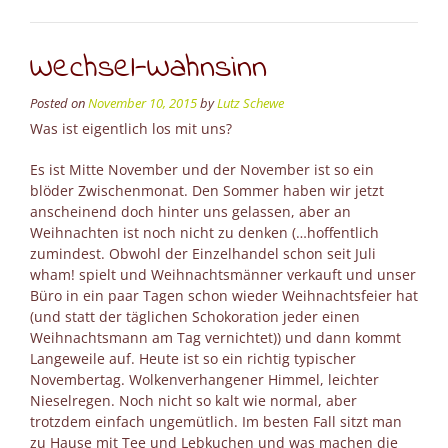
snow,
let
it
Wechsel-Wahnsinn
snow…”
Posted on
November 10, 2015
by
Lutz Schewe
Was ist eigentlich los mit uns?
Es ist Mitte November und der November ist so ein
blöder Zwischenmonat. Den Sommer haben wir jetzt
anscheinend doch hinter uns gelassen, aber an
Weihnachten ist noch nicht zu denken (…hoffentlich
zumindest. Obwohl der Einzelhandel schon seit Juli
wham! spielt und Weihnachtsmänner verkauft und unser
Büro in ein paar Tagen schon wieder Weihnachtsfeier hat
(und statt der täglichen Schokoration jeder einen
Weihnachtsmann am Tag vernichtet)) und dann kommt
Langeweile auf. Heute ist so ein richtig typischer
Novembertag. Wolkenverhangener Himmel, leichter
Nieselregen. Noch nicht so kalt wie normal, aber
trotzdem einfach ungemütlich. Im besten Fall sitzt man
zu Hause mit Tee und Lebkuchen und was machen die