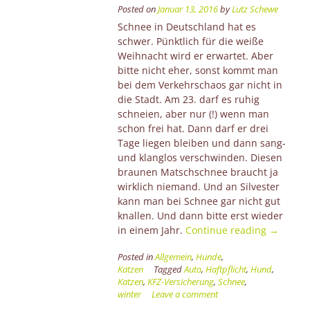
Posted on
Januar 13, 2016
by
Lutz Schewe
Schnee in Deutschland hat es
schwer. Pünktlich für die weiße
Weihnacht wird er erwartet. Aber
bitte nicht eher, sonst kommt man
bei dem Verkehrschaos gar nicht in
die Stadt. Am 23. darf es ruhig
schneien, aber nur (!) wenn man
schon frei hat. Dann darf er drei
Tage liegen bleiben und dann sang-
und klanglos verschwinden. Diesen
braunen Matschschnee braucht ja
wirklich niemand. Und an Silvester
kann man bei Schnee gar nicht gut
knallen. Und dann bitte erst wieder
“Dont’t
in einem Jahr.
Continue reading
→
let
Posted in
Allgemein
,
Hunde
,
it
Katzen
Tagged
Auto
,
Haftpflicht
,
Hund
,
snow,
Katzen
,
KFZ-Versicherung
,
Schnee
,
let
winter
Leave a comment
it