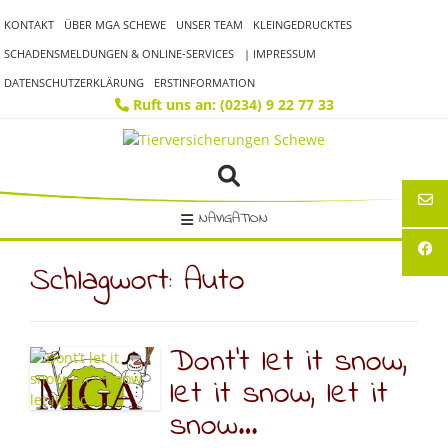
Skip
KONTAKT
ÜBER MGA SCHEWE
UNSER TEAM
KLEINGEDRUCKTES
to
content
SCHADENSMELDUNGEN & ONLINE-SERVICES
| IMPRESSUM
DATENSCHUTZERKLÄRUNG
ERSTINFORMATION
Ruft uns an: (0234) 9 22 77 33
NAVIGATION
Schlagwort:
Auto
Dont’t let it snow,
let it snow, let it
snow…