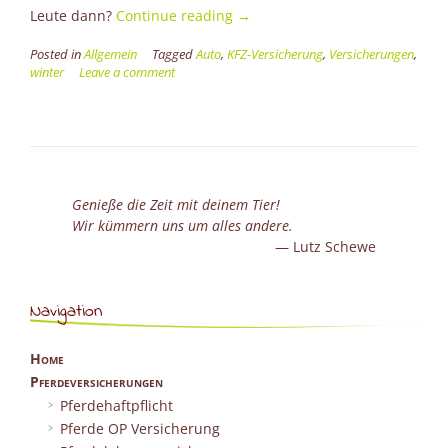
“Wechsel-
Leute dann?
Continue reading
→
Wahnsinn”
Posted in
Allgemein
Tagged
Auto
,
KFZ-Versicherung
,
Versicherungen
,
winter
Leave a comment
Genieße die Zeit mit deinem Tier!
Wir kümmern uns um alles andere.
Lutz Schewe
Navigation
Home
Pferdeversicherungen
Pferdehaftpflicht
Pferde OP Versicherung