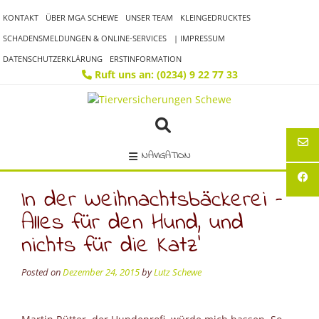
Skip
KONTAKT
ÜBER MGA SCHEWE
UNSER TEAM
KLEINGEDRUCKTES
to
content
SCHADENSMELDUNGEN & ONLINE-SERVICES
| IMPRESSUM
DATENSCHUTZERKLÄRUNG
ERSTINFORMATION
Ruft uns an: (0234) 9 22 77 33
NAVIGATION
In der Weihnachtsbäckerei –
Alles für den Hund, und
nichts für die Katz’
Posted on
Dezember 24, 2015
by
Lutz Schewe