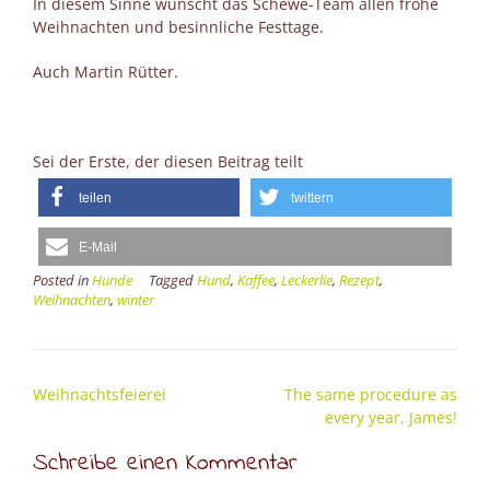
In diesem Sinne wünscht das Schewe-Team allen frohe
Weihnachten und besinnliche Festtage.
Auch Martin Rütter.
Sei der Erste, der diesen Beitrag teilt
teilen
twittern
E-Mail
Posted in
Hunde
Tagged
Hund
,
Kaffee
,
Leckerlie
,
Rezept
,
Weihnachten
,
winter
Post
Weihnachtsfeierei
The same procedure as
navigation
every year, James!
Schreibe einen Kommentar