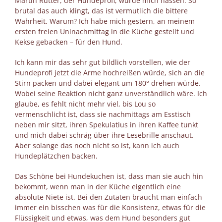
Martin Rütter, der Hundeprofi, würde mich hassen. So
brutal das auch klingt, das ist vermutlich die bittere
Wahrheit. Warum? Ich habe mich gestern, an meinem
ersten freien Uninachmittag in die Küche gestellt und
Kekse gebacken
–
für den Hund.
Ich kann mir das sehr gut bildlich vorstellen, wie der
Hundeprofi jetzt die Arme hochreißen würde, sich an die
Stirn packen und dabei elegant um 180° drehen würde.
Wobei seine Reaktion nicht ganz unverständlich wäre. Ich
glaube, es fehlt nicht mehr viel, bis Lou so
vermenschlicht ist, dass sie nachmittags am Esstisch
neben mir sitzt, ihren Spekulatius in ihren Kaffee tunkt
und mich dabei schräg über ihre Lesebrille anschaut.
Aber solange das noch nicht so ist, kann ich auch
Hundeplätzchen backen.
Das Schöne bei Hundekuchen ist, dass man sie auch hin
bekommt, wenn man in der Küche eigentlich eine
absolute Niete ist. Bei den Zutaten braucht man einfach
immer ein bisschen was für die Konsistenz, etwas für die
Flüssigkeit und etwas, was dem Hund besonders gut