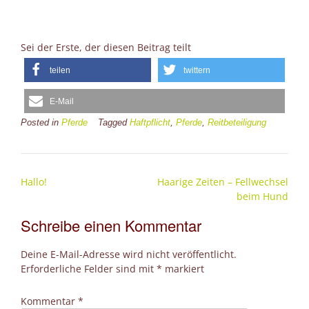
Sei der Erste, der diesen Beitrag teilt
teilen
twittern
E-Mail
Posted in
Pferde
Tagged
Haftpflicht
,
Pferde
,
Reitbeteiligung
Post
Hallo!
Haarige Zeiten – Fellwechsel
navigation
beim Hund
Schreibe einen Kommentar
Deine E-Mail-Adresse wird nicht veröffentlicht.
Erforderliche Felder sind mit
*
markiert
Kommentar
*