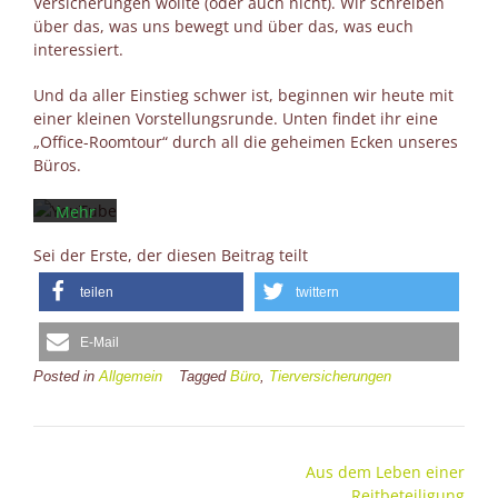
dem
Versicherungen wollte (oder auch nicht). Wir schreiben
Laden
über das, was uns bewegt und über das, was euch
des
interessiert.
Videos
akzeptieren
Und da aller Einstieg schwer ist, beginnen wir heute mit
Sie die
einer kleinen Vorstellungsrunde. Unten findet ihr eine
Datenschutzerklärung
„Office-Roomtour“ durch all die geheimen Ecken unseres
von
Büros.
YouTube.
Mehr
erfahren
Sei der Erste, der diesen Beitrag teilt
Video
teilen
twittern
laden
E-Mail
YouTube
Posted in
Allgemein
Tagged
Büro
,
Tierversicherungen
immer
entsperren
Post
Aus dem Leben einer
navigation
Reitbeteiligung