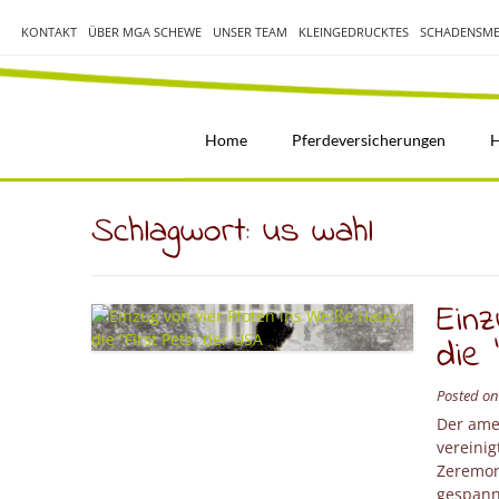
Skip
to
KONTAKT
ÜBER MGA SCHEWE
UNSER TEAM
KLEINGEDRUCKTES
SCHADENSME
content
Home
Pferdeversicherungen
H
Schlagwort:
us wahl
Einz
die 
Posted o
Der ame
vereini
Zeremoni
gespannt