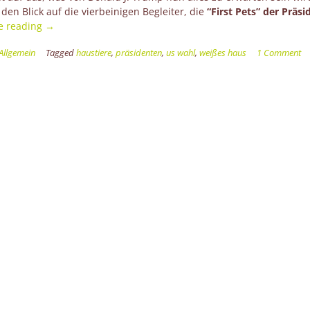
en Blick auf die vierbeinigen Begleiter, die
“First Pets” der Präs
“Einzug
e reading
→
von
Allgemein
Tagged
haustiere
,
präsidenten
,
us wahl
,
weißes haus
1 Comment
vier
Pfoten
ins
Weiße
Haus:
die
“First
Pets”
der
USA”