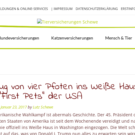
LDUNGEN & ONLINE-SERVICES
| IMPRESSUM
DATENSCHUTZERKLÄRUNG
ERSTIN
undeversicherungen
Katzenversicherungen
Mensch & Tier
ug von vier Pfoten ins Weiße Hau
“First Pets” der USA
n
Januar 23, 2017
by
Lutz Schewe
rikanische Wahlkampf ist abermals Geschichte. Der 45. Präsident 
gten Staaten von Amerika ist seit dem Wochenende vereidigt und n
e offiziell ins Weiße Haus in Washington eingezogen. Die Welt sc
 auf das, was von Donald J. Trump nun alles zu erwarten sein wir