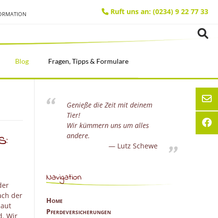
Ruft uns an: (0234) 9 22 77 33
FORMATION
Blog
Fragen, Tipps & Formulare
Genieße die Zeit mit deinem
Tier!
Wir kümmern uns um alles
s:
andere.
Lutz Schewe
Navigation
der
ach der
Home
haut
Pferdeversicherungen
d. Wir