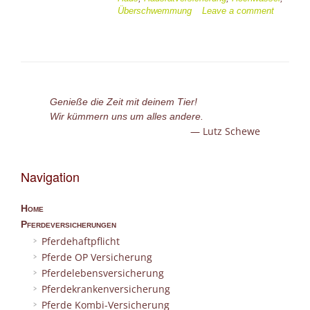
statt,
Überschwemmung
Leave a comment
wenn
der
eigene
Keller
vollgelaufen
ist”
Genieße die Zeit mit deinem Tier!
Wir kümmern uns um alles andere.
Lutz Schewe
Navigation
Home
Pferdeversicherungen
Pferdehaftpflicht
Pferde OP Versicherung
Pferdelebensversicherung
Pferdekrankenversicherung
Pferde Kombi-Versicherung