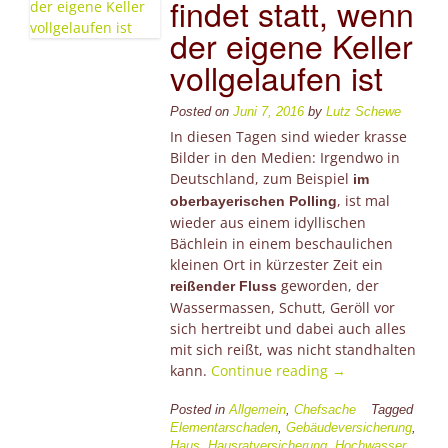
findet statt, wenn
der eigene Keller
vollgelaufen ist
Posted on
Juni 7, 2016
by
Lutz Schewe
In diesen Tagen sind wieder krasse
Bilder in den Medien: Irgendwo in
Deutschland, zum Beispiel
im
, ist mal
oberbayerischen Polling
wieder aus einem idyllischen
Bächlein in einem beschaulichen
kleinen Ort in kürzester Zeit ein
geworden, der
reißender Fluss
Wassermassen, Schutt, Geröll vor
sich hertreibt und dabei auch alles
mit sich reißt, was nicht standhalten
“Chefsache
kann.
Continue reading
→
–
Klimawandel
Posted in
Allgemein
,
Chefsache
Tagged
Elementarschaden
,
Gebäudeversicherung
,
findet
Haus
,
Hausratversicherung
,
Hochwasser
,