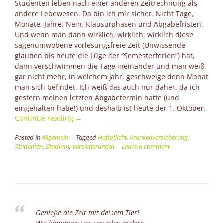
Studenten leben nach einer anderen Zeitrechnung als
andere Lebewesen. Da bin ich mir sicher. Nicht Tage,
Monate, Jahre. Nein. Klausurphasen und Abgabefristen.
Und wenn man dann wirklich, wirklich, wirklich diese
sagenumwobene vorlesungsfreie Zeit (Unwissende
glauben bis heute die Lüge der “Semesterferien”) hat,
dann verschwimmen die Tage ineinander und man weiß
gar nicht mehr, in welchem Jahr, geschweige denn Monat
man sich befindet. Ich weiß das auch nur daher, da ich
gestern meinen letzten Abgabetermin hatte (und
eingehalten habe!) und deshalb ist heute der 1. Oktober.
“Diese
Continue reading
→
Versicherungen
Posted in
Allgemein
Tagged
Haftpflicht
,
Krankenversicherung
,
brauchen
Studenten
,
Studium
,
Versicherungen
Leave a comment
Studenten”
Genieße die Zeit mit deinem Tier!
Wir kümmern uns um alles andere.