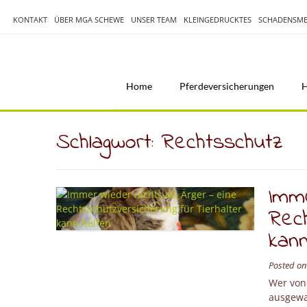
Skip
to
KONTAKT
ÜBER MGA SCHEWE
UNSER TEAM
KLEINGEDRUCKTES
SCHADENSME
content
Home
Pferdeversicherungen
H
Schlagwort:
Rechtsschutz
Imme
Rech
kann
Posted o
Wer von 
ausgewac