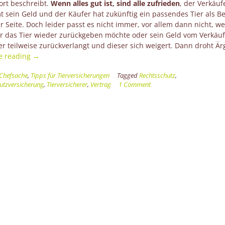
ort beschreibt.
Wenn alles gut ist, sind alle zufrieden
, der Verkäuf
sein Geld und der Käufer hat zukünftig ein passendes Tier als Be
r Seite. Doch leider passt es nicht immer, vor allem dann nicht, w
r das Tier wieder zurückgeben möchte oder sein Geld vom Verkäuf
r teilweise zurückverlangt und dieser sich weigert. Dann droht Är
“Immer
e reading
→
wieder
Chefsache
,
Tipps für Tierversicherungen
Tagged
Rechtsschutz
,
nichts
utzversicherung
,
Tierversicherer
,
Vertrag
1 Comment
als
Ärger
–
eine
Rechtsschutzversicherung
für
Tierhalter
kann
helfen”