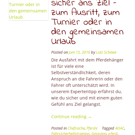
sicher ans Ziel –
zum Ausritt, zum
Turnier oder in
den gemeinsamen
Urlaub
Posted on
Juni 15, 2016
by
Lutz Schewe
Die Ausfahrt mit dem Pferdehänger
ist für viele eine
Selbstverständlichkeit, deren
Anspruch an die Fahrerin oder den
Fahrer oft unterschätzt wird. In
unserem Expertentipp erfährst du,
wie du sicher und mit einem guten
Gefühl ans Ziel gelangst.
“Expertentipp:
Continue reading
→
Mit
Posted in
Chefsache
,
Pferde
Tagged
ADAC
,
dem
Fahrsicherheitstraining
,
Gespann
,
pferd
,