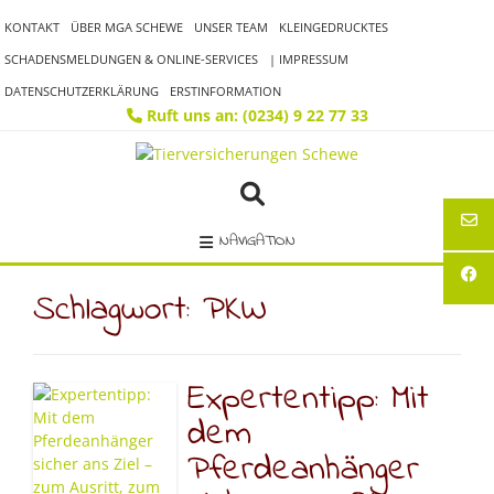
Skip
KONTAKT
ÜBER MGA SCHEWE
UNSER TEAM
KLEINGEDRUCKTES
to
content
SCHADENSMELDUNGEN & ONLINE-SERVICES
| IMPRESSUM
DATENSCHUTZERKLÄRUNG
ERSTINFORMATION
Ruft uns an: (0234) 9 22 77 33
NAVIGATION
Schlagwort:
PKW
Expertentipp: Mit
dem
Pferdeanhänger