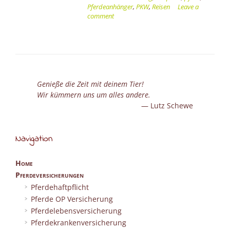
Pferdeanhänger
Pferdeanhänger
,
PKW
,
Reisen
Leave a
sicher
comment
ans
Ziel
–
zum
Ausritt,
zum
Genieße die Zeit mit deinem Tier!
Turnier
Wir kümmern uns um alles andere.
oder
Lutz Schewe
in
den
gemeinsamen
Navigation
Urlaub”
Home
Pferdeversicherungen
Pferdehaftpflicht
Pferde OP Versicherung
Pferdelebensversicherung
Pferdekrankenversicherung