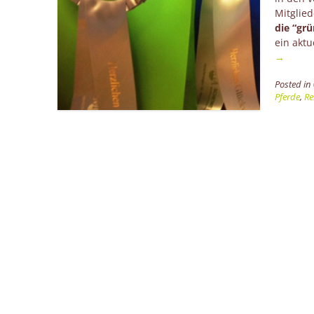
Mitglied
die “gr
ein akt
→
Posted in
Pferde
,
Re