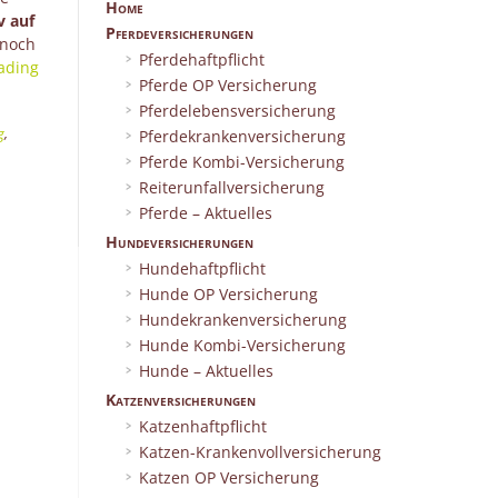
Home
v auf
Pferdeversicherungen
 noch
Pferdehaftpflicht
“Chefsache
ading
Pferde OP Versicherung
–
Pferdelebensversicherung
Die
g
,
Förderung
Pferdekrankenversicherung
der
Pferde Kombi-Versicherung
jüngsten
Reiterunfallversicherung
Reiterinnen
Pferde – Aktuelles
und
Hundeversicherungen
Reiter”
Hundehaftpflicht
Hunde OP Versicherung
Hundekrankenversicherung
Hunde Kombi-Versicherung
Hunde – Aktuelles
Katzenversicherungen
Katzenhaftpflicht
Katzen-Krankenvollversicherung
Katzen OP Versicherung