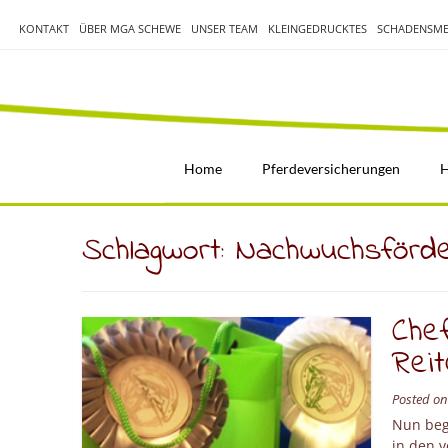
Skip
to
KONTAKT
ÜBER MGA SCHEWE
UNSER TEAM
KLEINGEDRUCKTES
SCHADENSME
content
Home
Pferdeversicherungen
H
Schlagwort:
Nachwuchsförde
Che
Reit
Posted o
Nun beg
in den 