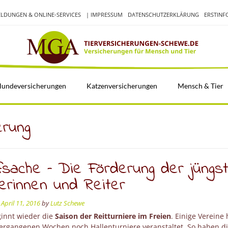
LDUNGEN & ONLINE-SERVICES
| IMPRESSUM
DATENSCHUTZERKLÄRUNG
ERSTIN
undeversicherungen
Katzenversicherungen
Mensch & Tier
rung
fsache – Die Förderung der jüngs
erinnen und Reiter
n
April 11, 2016
by
Lutz Schewe
innt wieder die
Saison der Reitturniere im Freien
. Einige Vereine
vergangenen Wochen noch Hallenturniere veranstaltet. So haben d