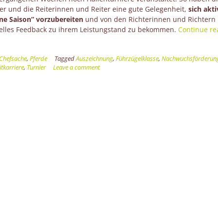
er und die Reiterinnen und Reiter eine gute Gelegenheit,
sich akti
üne Saison” vorzubereiten
und von den Richterinnen und Richtern
uelles Feedback zu ihrem Leistungstand zu bekommen.
Continue re
Chefsache
,
Pferde
Tagged
Auszeichnung
,
Führzügelklasse
,
Nachwuchsförderun
itkarriere
,
Turnier
Leave a comment