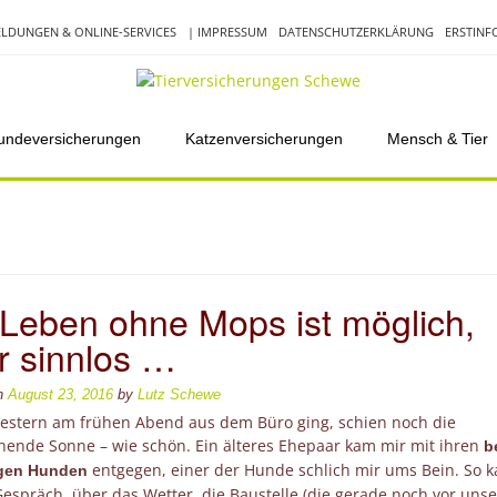
LDUNGEN & ONLINE-SERVICES
| IMPRESSUM
DATENSCHUTZERKLÄRUNG
ERSTIN
undeversicherungen
Katzenversicherungen
Mensch & Tier
 Leben ohne Mops ist möglich,
r sinnlos …
on
August 23, 2016
by
Lutz Schewe
 gestern am frühen Abend aus dem Büro ging, schien noch die
hende Sonne – wie schön. Ein älteres Ehepaar kam mir mit ihren
b
entgegen, einer der Hunde schlich mir ums Bein. So 
gen Hunden
Gespräch, über das Wetter, die Baustelle (die gerade noch vor uns