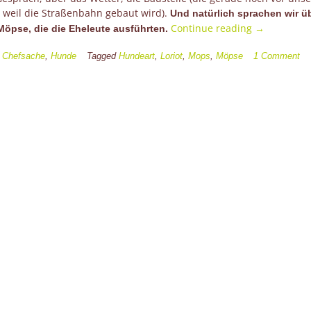
, weil die Straßenbahn gebaut wird).
Und natürlich sprachen wir ü
“Ein
Continue reading
→
Möpse, die die Eheleute ausführten.
Leben
ohne
n
Chefsache
,
Hunde
Tagged
Hundeart
,
Loriot
,
Mops
,
Möpse
1 Comment
Mops
ist
möglich,
aber
sinnlos
…”