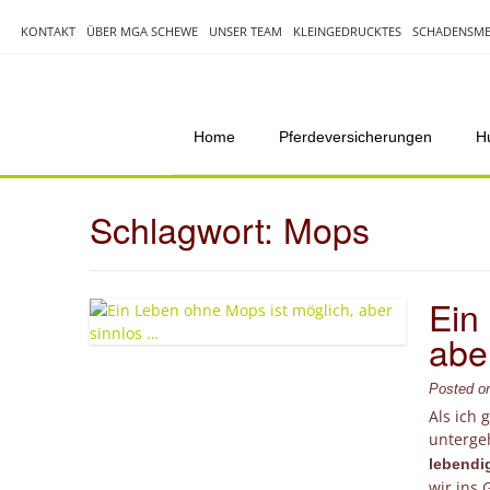
Skip
to
KONTAKT
ÜBER MGA SCHEWE
UNSER TEAM
KLEINGEDRUCKTES
SCHADENSME
content
Home
Pferdeversicherungen
H
Schlagwort:
Mops
Ein
abe
Posted 
Als ich
unterge
lebendi
wir ins 