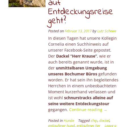
auf
Entdeckungsreise
geht?
Posted on
Februar 13, 2017
by
Lutz Schewe
In diesen Tagen hat unsere Kollegin
Cornelia einen Suchhinweis auf
unserer Facebook-Seite gepostet.
Der
Dackel “Herr Krause”
, wie er
auch bereits genannt wurde, ist in
der
unmittelbaren Umgebung
unseres Bochumer Büros
gefunden
worden. Er hat sein ihn begleitendes
Herrchen in einem unbeobachteten
Moment kurzerhand verlassen und
ist wohl
schnurstracks alleine auf
seine weitere Entdeckungstour
“Was
gegangen.
Continue reading
→
tun,
Posted in
Hunde
Tagged
chip
,
dackel
,
wenn
entlaufener hund
,
entlaufenes tier
Leave a