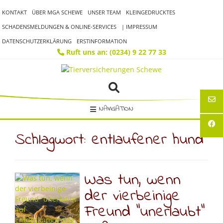
Skip
KONTAKT
ÜBER MGA SCHEWE
UNSER TEAM
KLEINGEDRUCKTES
to
content
SCHADENSMELDUNGEN & ONLINE-SERVICES
| IMPRESSUM
DATENSCHUTZERKLÄRUNG
ERSTINFORMATION
Ruft uns an: (0234) 9 22 77 33
NAVIGATION
Schlagwort:
entlaufener hund
Was tun, wenn
der vierbeinige
Freund “unerlaubt”