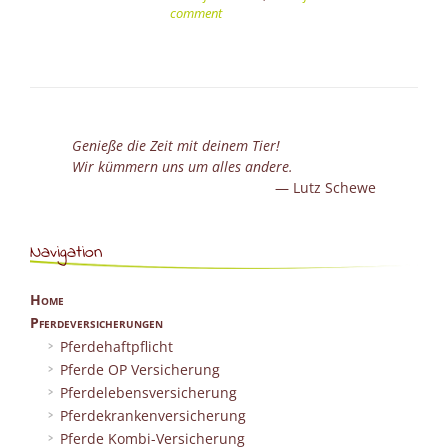
der
comment
vierbeinige
Freund
“unerlaubt”
auf
Entdeckungs
geht?”
Genieße die Zeit mit deinem Tier!
Wir kümmern uns um alles andere.
Lutz Schewe
Navigation
Home
Pferdeversicherungen
Pferdehaftpflicht
Pferde OP Versicherung
Pferdelebensversicherung
Pferdekrankenversicherung
Pferde Kombi-Versicherung