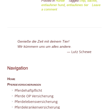
wenn
Posted in
Hunde
Tagged
chip
,
dackel
,
entlaufener hund
,
entlaufenes tier
Leave
der
a comment
vierbeinige
Freund
“unerlaubt”
auf
Entdeckungs
geht?”
Genieße die Zeit mit deinem Tier!
Wir kümmern uns um alles andere.
Lutz Schewe
Navigation
Home
Pferdeversicherungen
Pferdehaftpflicht
Pferde OP Versicherung
Pferdelebensversicherung
Pferdekrankenversicherung