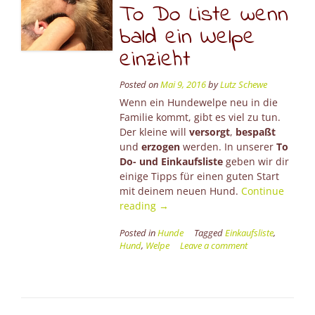
To Do Liste wenn
bald ein Welpe
einzieht
Posted on
Mai 9, 2016
by
Lutz Schewe
Wenn ein Hundewelpe neu in die
Familie kommt, gibt es viel zu tun.
Der kleine will
versorgt
,
bespaßt
und
erzogen
werden. In unserer
To
Do- und Einkaufsliste
geben wir dir
einige Tipps für einen guten Start
mit deinem neuen Hund.
Continue
“Ohne
reading
→
Hund
Posted in
Hunde
Tagged
Einkaufsliste
,
geht’s
Hund
,
Welpe
Leave a comment
eben
nicht
–
oder
To