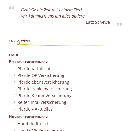
Do
Liste
Genieße die Zeit mit deinem Tier!
wenn
Wir kümmern uns um alles andere.
bald
Lutz Schewe
ein
Welpe
Navigation
einzieht”
Home
Pferdeversicherungen
Pferdehaftpflicht
Pferde OP Versicherung
Pferdelebensversicherung
Pferdekrankenversicherung
Pferde Kombi-Versicherung
Reiterunfallversicherung
Pferde – Aktuelles
Hundeversicherungen
Hundehaftpflicht
Hunde OP Versicherung