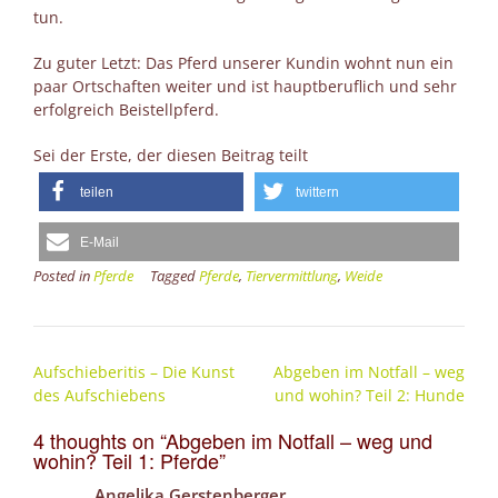
tun.
Zu guter Letzt: Das Pferd unserer Kundin wohnt nun ein
paar Ortschaften weiter und ist hauptberuflich und sehr
erfolgreich Beistellpferd.
Sei der Erste, der diesen Beitrag teilt
teilen
twittern
E-Mail
Posted in
Pferde
Tagged
Pferde
,
Tiervermittlung
,
Weide
Post
Aufschieberitis – Die Kunst
Abgeben im Notfall – weg
navigation
des Aufschiebens
und wohin? Teil 2: Hunde
4 thoughts on “
Abgeben im Notfall – weg und
wohin? Teil 1: Pferde
”
Angelika Gerstenberger