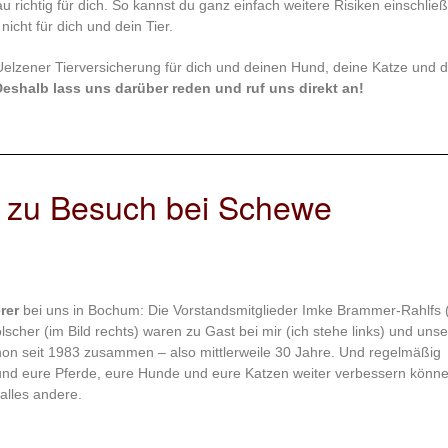
u richtig für dich. So kannst du ganz einfach weitere Risiken einschlie
icht für dich und dein Tier.
r Uelzener Tierversicherung für dich und deinen Hund, deine Katze und d
eshalb lass uns darüber reden und ruf uns direkt an!
r zu Besuch bei Schewe
rer
bei uns in Bochum: Die Vorstandsmitglieder Imke Brammer-Rahlfs (
lscher (im Bild rechts) waren zu Gast bei mir (ich stehe links) und uns
hon seit 1983 zusammen – also mittlerweile 30 Jahre. Und regelmäßig
und eure Pferde, eure Hunde und eure Katzen weiter verbessern könne
alles andere.