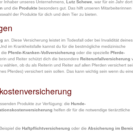
Der Inhaber unseres Unternehmens,
Lutz Schewe
, war für ein Jahr dort
en
und die
Produkte
besonders gut. Das hilft unseren Mitarbeiterinnen 
Auswahl der Produkte für dich und dein Tier zu bieten.
ngen
ng
an. Diese Versicherung leistet im Todesfall oder bei Invalidität deines
Und im Krankheitsfalle kannst du für die bestmögliche medizinische
 die
Pferde-Kranken-Vollversicherung
oder die spezielle
Pferde-
iterin und Reiter schützt dich die besondere
Reiterunfallversicherung
v
 wählen, ob du als Reiterin und Reiter auf allen Pferden versichert se
eines Pferdes) versichert sein sollen. Das kann wichtig sein wenn du ein
kostenversicherung
assenden Produkte zur Verfügung: die
Hunde-
ationskostenversicherung
helfen dir für die notwendige tierärztliche
Beispiel die
Haftpflichtversicherung
oder die
Absicherung im Berei