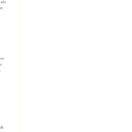
 als
in
or
in
e
ch