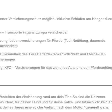
terter Versicherungsschutz möglich: inklusive Schäden am Hänger dur
e – Transporte in ganz Europa versicherbar
zung: Lebensversicherungen für Pferde (Tod, Nottötung, dauernde
uchbarkeit)
ie Gesundheit des Tieres: Pferdekrankenvollschutz und Pferde–OP-
cherungen
ig: KFZ – Versicherungen für das ziehende Auto und den Pferdeanhän
n Produkten der Absicherung rund um dein Tier. So sind die Uelzener
ein Pferd, für deinen Hund und für deine Katze. Und tatsächlich: kein a
t deines Tieres eine solche Vielfalt, nach dem Motto: “
generell ganz