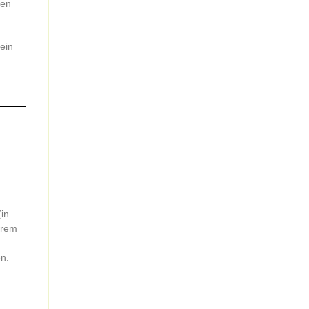
ßen
ein
in
erem
n.