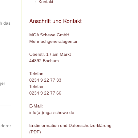
Kontakt
Anschrift und Kontakt
ch das
MGA Schewe GmbH
Mehrfachgeneralagentur
Oberstr. 1 / am Markt
44892 Bochum
Telefon:
0234 9 22 77 33
ger
Telefax:
0234 9 22 77 66
E-Mail:
info(at)mga-schewe.de
Erstinformation und Datenschutzerklärung
nderer
(PDF)